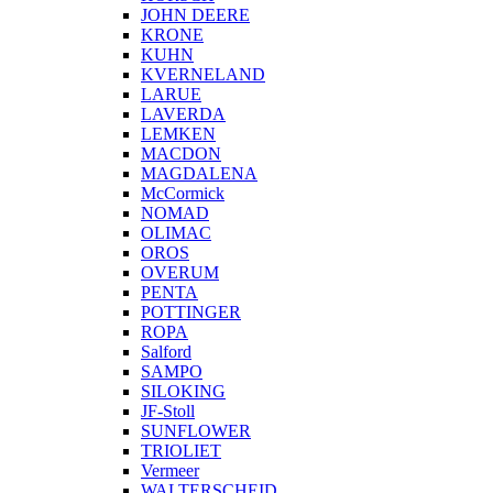
JOHN DEERE
KRONE
KUHN
KVERNELAND
LARUE
LAVERDA
LEMKEN
MACDON
MAGDALENA
McCormick
NOMAD
OLIMAC
OROS
OVERUM
PENTA
POTTINGER
ROPA
Salford
SAMPO
SILOKING
JF-Stoll
SUNFLOWER
TRIOLIET
Vermeer
WALTERSCHEID