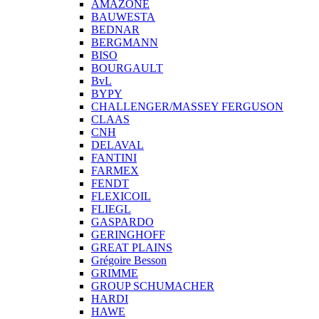
AMAZONE
BAUWESTA
BEDNAR
BERGMANN
BISO
BOURGAULT
BvL
BYPY
CHALLENGER/MASSEY FERGUSON
CLAAS
CNH
DELAVAL
FANTINI
FARMEX
FENDT
FLEXICOIL
FLIEGL
GASPARDO
GERINGHOFF
GREAT PLAINS
Grégoire Besson
GRIMME
GROUP SCHUMACHER
HARDI
HAWE