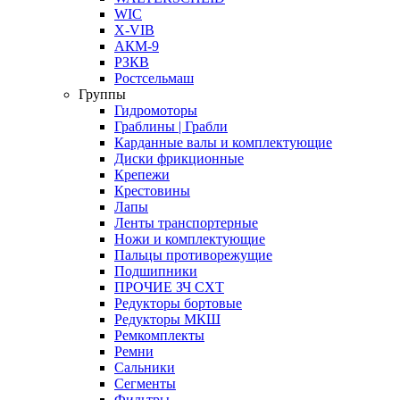
WIC
X-VIB
АКМ-9
РЗКВ
Ростсельмаш
Группы
Гидромоторы
Граблины | Грабли
Карданные валы и комплектующие
Диски фрикционные
Крепежи
Крестовины
Лапы
Ленты транспортерные
Ножи и комплектующие
Пальцы противорежущие
Подшипники
ПРОЧИЕ ЗЧ СХТ
Редукторы бортовые
Редукторы МКШ
Ремкомплекты
Ремни
Сальники
Сегменты
Фильтры