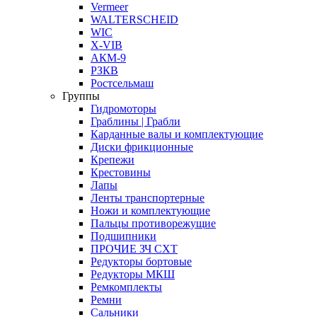
Vermeer
WALTERSCHEID
WIC
X-VIB
АКМ-9
РЗКВ
Ростсельмаш
Группы
Гидромоторы
Граблины | Грабли
Карданные валы и комплектующие
Диски фрикционные
Крепежи
Крестовины
Лапы
Ленты транспортерные
Ножи и комплектующие
Пальцы противорежущие
Подшипники
ПРОЧИЕ ЗЧ СХТ
Редукторы бортовые
Редукторы МКШ
Ремкомплекты
Ремни
Сальники