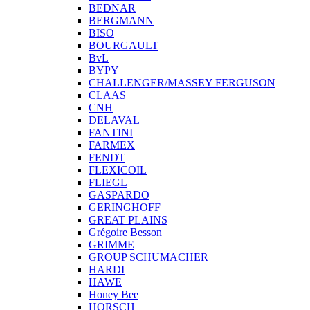
BEDNAR
BERGMANN
BISO
BOURGAULT
BvL
BYPY
CHALLENGER/MASSEY FERGUSON
CLAAS
CNH
DELAVAL
FANTINI
FARMEX
FENDT
FLEXICOIL
FLIEGL
GASPARDO
GERINGHOFF
GREAT PLAINS
Grégoire Besson
GRIMME
GROUP SCHUMACHER
HARDI
HAWE
Honey Bee
HORSCH