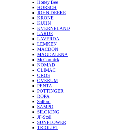
Honey Bee
HORSCH
JOHN DEERE
KRONE
KUHN
KVERNELAND
LARUE
LAVERDA
LEMKEN
MACDON
MAGDALENA
McCormick
NOMAD
OLIMAC
OROS
OVERUM
PENTA
POTTINGER
ROPA
Salford
SAMPO
SILOKING
JF-Stoll
SUNFLOWER
TRIOLIET