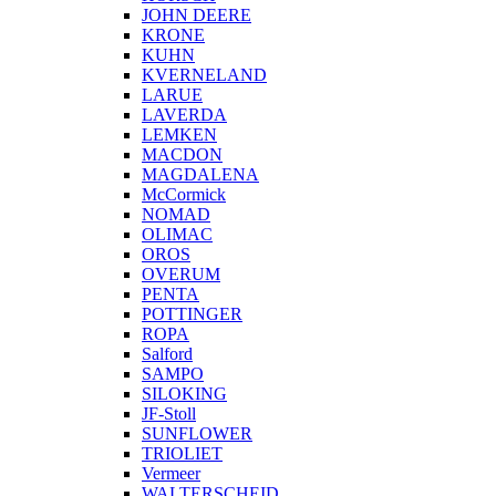
JOHN DEERE
KRONE
KUHN
KVERNELAND
LARUE
LAVERDA
LEMKEN
MACDON
MAGDALENA
McCormick
NOMAD
OLIMAC
OROS
OVERUM
PENTA
POTTINGER
ROPA
Salford
SAMPO
SILOKING
JF-Stoll
SUNFLOWER
TRIOLIET
Vermeer
WALTERSCHEID