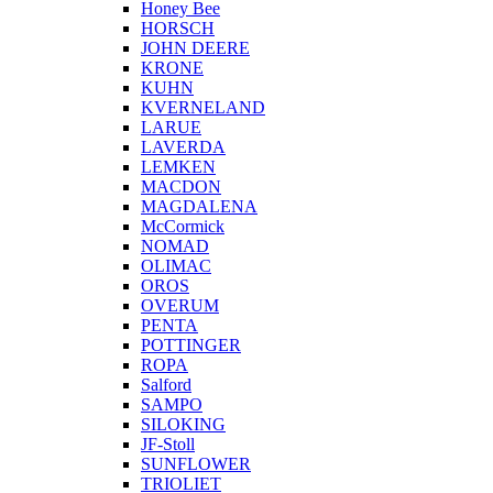
Honey Bee
HORSCH
JOHN DEERE
KRONE
KUHN
KVERNELAND
LARUE
LAVERDA
LEMKEN
MACDON
MAGDALENA
McCormick
NOMAD
OLIMAC
OROS
OVERUM
PENTA
POTTINGER
ROPA
Salford
SAMPO
SILOKING
JF-Stoll
SUNFLOWER
TRIOLIET