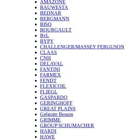
AMAZONE
BAUWESTA
BEDNAR
BERGMANN
BISO
BOURGAULT
BvL
BYPY
CHALLENGER/MASSEY FERGUSON
CLAAS
CNH
DELAVAL
FANTINI
FARMEX
FENDT
FLEXICOIL
FLIEGL
GASPARDO
GERINGHOFF
GREAT PLAINS
Grégoire Besson
GRIMME
GROUP SCHUMACHER
HARDI
HAWE