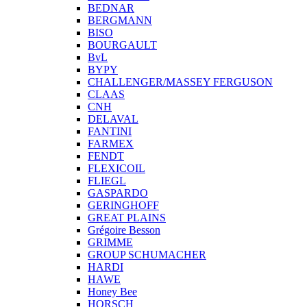
BEDNAR
BERGMANN
BISO
BOURGAULT
BvL
BYPY
CHALLENGER/MASSEY FERGUSON
CLAAS
CNH
DELAVAL
FANTINI
FARMEX
FENDT
FLEXICOIL
FLIEGL
GASPARDO
GERINGHOFF
GREAT PLAINS
Grégoire Besson
GRIMME
GROUP SCHUMACHER
HARDI
HAWE
Honey Bee
HORSCH