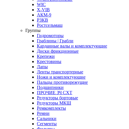
WIC
X-VIB
АКМ-9
РЗКВ
Ростсельмаш
Группы
Гидромоторы
Граблины | Грабли
Карданные валы и комплектующие
Диски фрикционные
Крепежи
Крестовины
Лапы
Ленты транспортерные
Ножи и комплектующие
Пальцы противорежущие
Подшипники
ПРОЧИЕ ЗЧ СХТ
Редукторы бортовые
Редукторы МКШ
Ремкомплекты
Ремни
Сальники
Сегменты
Фильтры