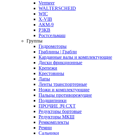
Vermeer
WALTERSCHEID
WIC
X-VIB
АКМ-9
РЗКВ
Ростсельмаш
Группы
Гидромоторы
Граблины | Грабли
Карданные валы и комплектующие
Диски фрикционные
Крепежи
Крестовины
Лапы
Ленты транспортерные
Ножи и комплектующие
Пальцы противорежущие
Подшипники
ПРОЧИЕ ЗЧ СХТ
Редукторы бортовые
Редукторы МКШ
Ремкомплекты
Ремни
Сальники