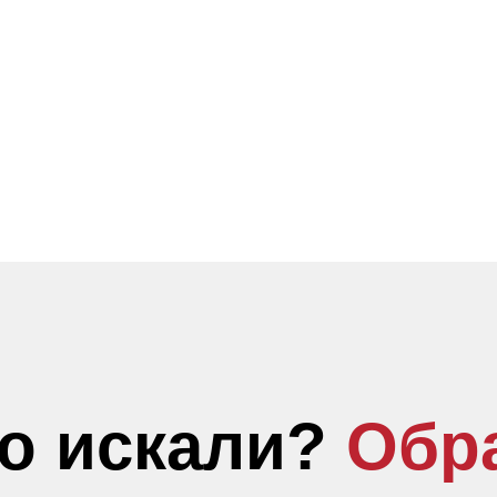
то искали?
Обр