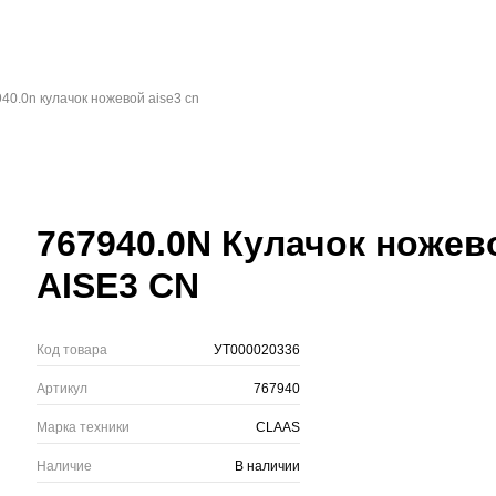
40.0n кулачок ножевой aise3 cn
767940.0N Кулачок ножев
AISE3 CN
Код товара
УТ000020336
Артикул
767940
Марка техники
CLAAS
Наличие
В наличии