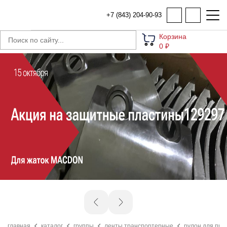
+7 (843) 204-90-93
Корзина
0 ₽
главная
каталог
группы
ленты транспортерные
рулон для прес