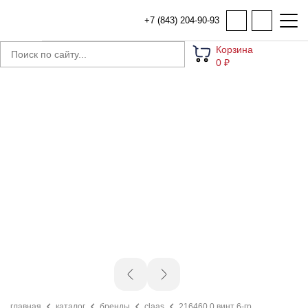
+7 (843) 204-90-93
Корзина
0 ₽
главная
каталог
бренды
claas
216460.0 винт 6-гр.