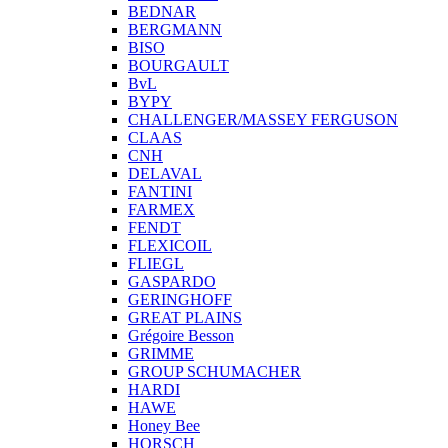
BEDNAR
BERGMANN
BISO
BOURGAULT
BvL
BYPY
CHALLENGER/MASSEY FERGUSON
CLAAS
CNH
DELAVAL
FANTINI
FARMEX
FENDT
FLEXICOIL
FLIEGL
GASPARDO
GERINGHOFF
GREAT PLAINS
Grégoire Besson
GRIMME
GROUP SCHUMACHER
HARDI
HAWE
Honey Bee
HORSCH