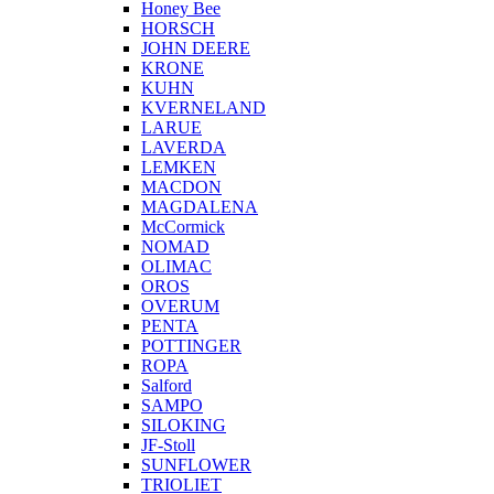
Honey Bee
HORSCH
JOHN DEERE
KRONE
KUHN
KVERNELAND
LARUE
LAVERDA
LEMKEN
MACDON
MAGDALENA
McCormick
NOMAD
OLIMAC
OROS
OVERUM
PENTA
POTTINGER
ROPA
Salford
SAMPO
SILOKING
JF-Stoll
SUNFLOWER
TRIOLIET