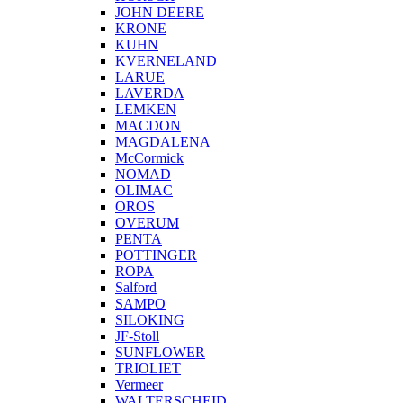
JOHN DEERE
KRONE
KUHN
KVERNELAND
LARUE
LAVERDA
LEMKEN
MACDON
MAGDALENA
McCormick
NOMAD
OLIMAC
OROS
OVERUM
PENTA
POTTINGER
ROPA
Salford
SAMPO
SILOKING
JF-Stoll
SUNFLOWER
TRIOLIET
Vermeer
WALTERSCHEID