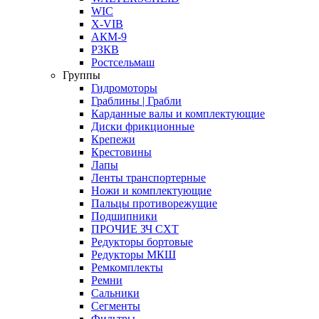
WIC
X-VIB
АКМ-9
РЗКВ
Ростсельмаш
Группы
Гидромоторы
Граблины | Грабли
Карданные валы и комплектующие
Диски фрикционные
Крепежи
Крестовины
Лапы
Ленты транспортерные
Ножи и комплектующие
Пальцы противорежущие
Подшипники
ПРОЧИЕ ЗЧ СХТ
Редукторы бортовые
Редукторы МКШ
Ремкомплекты
Ремни
Сальники
Сегменты
Фильтры