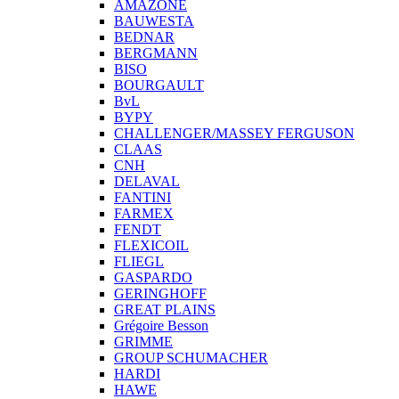
AMAZONE
BAUWESTA
BEDNAR
BERGMANN
BISO
BOURGAULT
BvL
BYPY
CHALLENGER/MASSEY FERGUSON
CLAAS
CNH
DELAVAL
FANTINI
FARMEX
FENDT
FLEXICOIL
FLIEGL
GASPARDO
GERINGHOFF
GREAT PLAINS
Grégoire Besson
GRIMME
GROUP SCHUMACHER
HARDI
HAWE