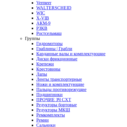
Vermeer
WALTERSCHEID
WIC
X-VIB
АКМ-9
РЗКВ
Ростсельмаш
Группы
Гидромоторы
Граблины | Грабли
Карданные валы и комплектующие
Диски фрикционные
Крепежи
Крестовины
Лапы
Ленты транспортерные
Ножи и комплектующие
Пальцы противорежущие
Подшипники
ПРОЧИЕ ЗЧ СХТ
Редукторы бортовые
Редукторы МКШ
Ремкомплекты
Ремни
Сальники