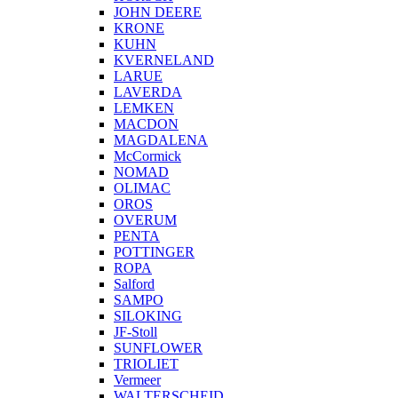
JOHN DEERE
KRONE
KUHN
KVERNELAND
LARUE
LAVERDA
LEMKEN
MACDON
MAGDALENA
McCormick
NOMAD
OLIMAC
OROS
OVERUM
PENTA
POTTINGER
ROPA
Salford
SAMPO
SILOKING
JF-Stoll
SUNFLOWER
TRIOLIET
Vermeer
WALTERSCHEID