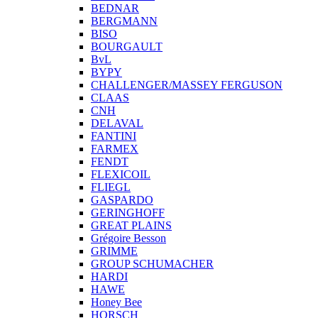
BEDNAR
BERGMANN
BISO
BOURGAULT
BvL
BYPY
CHALLENGER/MASSEY FERGUSON
CLAAS
CNH
DELAVAL
FANTINI
FARMEX
FENDT
FLEXICOIL
FLIEGL
GASPARDO
GERINGHOFF
GREAT PLAINS
Grégoire Besson
GRIMME
GROUP SCHUMACHER
HARDI
HAWE
Honey Bee
HORSCH