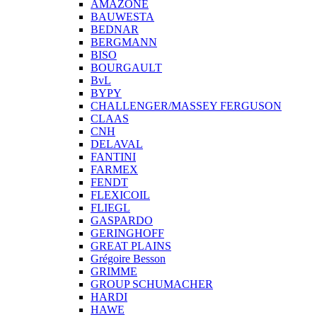
AMAZONE
BAUWESTA
BEDNAR
BERGMANN
BISO
BOURGAULT
BvL
BYPY
CHALLENGER/MASSEY FERGUSON
CLAAS
CNH
DELAVAL
FANTINI
FARMEX
FENDT
FLEXICOIL
FLIEGL
GASPARDO
GERINGHOFF
GREAT PLAINS
Grégoire Besson
GRIMME
GROUP SCHUMACHER
HARDI
HAWE