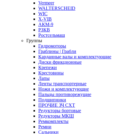
Vermeer
WALTERSCHEID
WIC
X-VIB
АКМ-9
РЗКВ
Ростсельмаш
Группы
Гидромоторы
Граблины | Грабли
Карданные валы и комплектующие
Диски фрикционные
Крепежи
Крестовины
Лапы
Ленты транспортерные
Ножи и комплектующие
Пальцы противорежущие
Подшипники
ПРОЧИЕ ЗЧ СХТ
Редукторы бортовые
Редукторы МКШ
Ремкомплекты
Ремни
Сальники