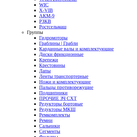
WIC
X-VIB
АКМ-9
РЗКВ
Ростсельмаш
Группы
Гидромоторы
Граблины | Грабли
Карданные валы и комплектующие
Диски фрикционные
Крепежи
Крестовины
Лапы
Ленты транспортерные
Ножи и комплектующие
Пальцы противорежущие
Подшипники
ПРОЧИЕ ЗЧ СХТ
Редукторы бортовые
Редукторы МКШ
Ремкомплекты
Ремни
Сальники
Сегменты
Фильтры