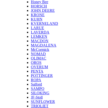
Honey Bee
HORSCH
JOHN DEERE
KRONE
KUHN
KVERNELAND
LARUE
LAVERDA
LEMKEN
MACDON
MAGDALENA
McCormick
NOMAD
OLIMAC
OROS
OVERUM
PENTA
POTTINGER
ROPA
Salford
SAMPO
SILOKING
JF-Stoll
SUNFLOWER
TRIOLIET