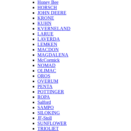
Honey Bee
HORSCH
JOHN DEERE
KRONE
KUHN
KVERNELAND
LARUE
LAVERDA
LEMKEN
MACDON
MAGDALENA
McCormick
NOMAD
OLIMAC
OROS
OVERUM
PENTA
POTTINGER
ROPA
Salford
SAMPO
SILOKING
JF-Stoll
SUNFLOWER
TRIOLIET