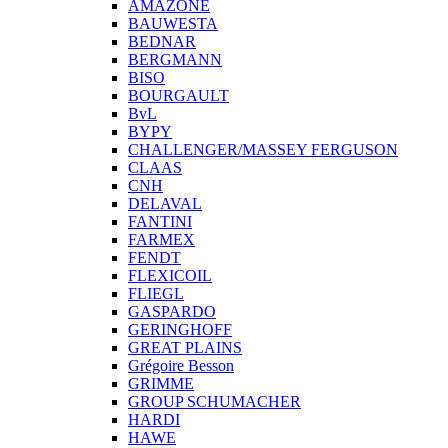
AMAZONE
BAUWESTA
BEDNAR
BERGMANN
BISO
BOURGAULT
BvL
BYPY
CHALLENGER/MASSEY FERGUSON
CLAAS
CNH
DELAVAL
FANTINI
FARMEX
FENDT
FLEXICOIL
FLIEGL
GASPARDO
GERINGHOFF
GREAT PLAINS
Grégoire Besson
GRIMME
GROUP SCHUMACHER
HARDI
HAWE