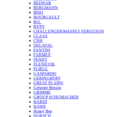
BEDNAR
BERGMANN
BISO
BOURGAULT
BvL
BYPY
CHALLENGER/MASSEY FERGUSON
CLAAS
CNH
DELAVAL
FANTINI
FARMEX
FENDT
FLEXICOIL
FLIEGL
GASPARDO
GERINGHOFF
GREAT PLAINS
Grégoire Besson
GRIMME
GROUP SCHUMACHER
HARDI
HAWE
Honey Bee
HORSCH