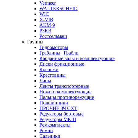
Vermeer
WALTERSCHEID
WIC
X-VIB
АКМ-9
РЗКВ
Ростсельмаш
Группы
Гидромоторы
Граблины | Грабли
Карданные валы и комплектующие
Диски фрикционные
Крепежи
Крестовины
Лапы
Ленты транспортерные
Ножи и комплектующие
Пальцы противорежущие
Подшипники
ПРОЧИЕ ЗЧ СХТ
Редукторы бортовые
Редукторы МКШ
Ремкомплекты
Ремни
Сальники