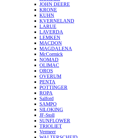
JOHN DEERE
KRONE
KUHN
KVERNELAND
LARUE
LAVERDA
LEMKEN
MACDON
MAGDALENA
McCormick
NOMAD
OLIMAC
OROS
OVERUM
PENTA
POTTINGER
ROPA
Salford
SAMPO
SILOKING
JF-Stoll
SUNFLOWER
TRIOLIET
Vermeer
WALTERSCHEID