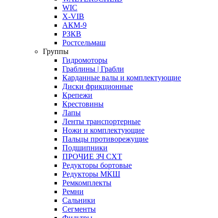
WIC
X-VIB
АКМ-9
РЗКВ
Ростсельмаш
Группы
Гидромоторы
Граблины | Грабли
Карданные валы и комплектующие
Диски фрикционные
Крепежи
Крестовины
Лапы
Ленты транспортерные
Ножи и комплектующие
Пальцы противорежущие
Подшипники
ПРОЧИЕ ЗЧ СХТ
Редукторы бортовые
Редукторы МКШ
Ремкомплекты
Ремни
Сальники
Сегменты
Фильтры