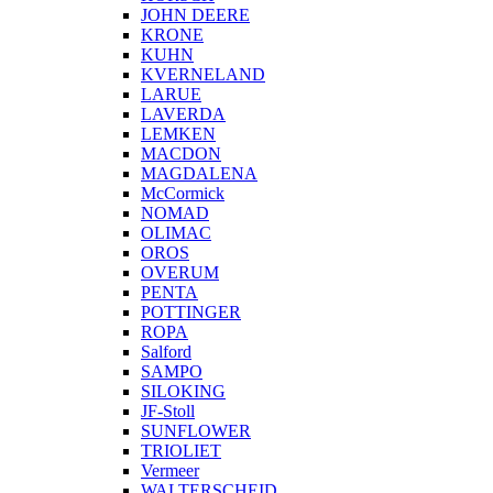
JOHN DEERE
KRONE
KUHN
KVERNELAND
LARUE
LAVERDA
LEMKEN
MACDON
MAGDALENA
McCormick
NOMAD
OLIMAC
OROS
OVERUM
PENTA
POTTINGER
ROPA
Salford
SAMPO
SILOKING
JF-Stoll
SUNFLOWER
TRIOLIET
Vermeer
WALTERSCHEID