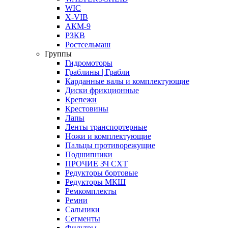
WIC
X-VIB
АКМ-9
РЗКВ
Ростсельмаш
Группы
Гидромоторы
Граблины | Грабли
Карданные валы и комплектующие
Диски фрикционные
Крепежи
Крестовины
Лапы
Ленты транспортерные
Ножи и комплектующие
Пальцы противорежущие
Подшипники
ПРОЧИЕ ЗЧ СХТ
Редукторы бортовые
Редукторы МКШ
Ремкомплекты
Ремни
Сальники
Сегменты
Фильтры