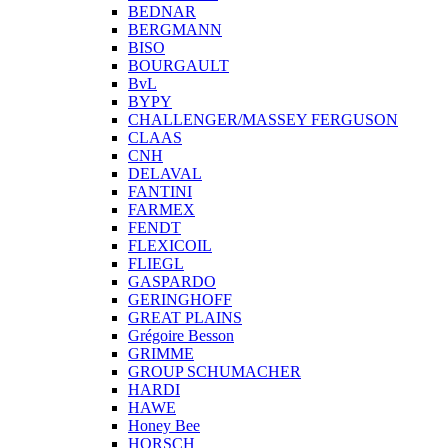
BEDNAR
BERGMANN
BISO
BOURGAULT
BvL
BYPY
CHALLENGER/MASSEY FERGUSON
CLAAS
CNH
DELAVAL
FANTINI
FARMEX
FENDT
FLEXICOIL
FLIEGL
GASPARDO
GERINGHOFF
GREAT PLAINS
Grégoire Besson
GRIMME
GROUP SCHUMACHER
HARDI
HAWE
Honey Bee
HORSCH