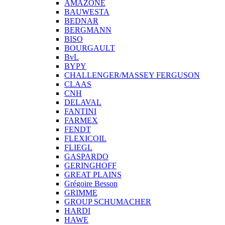
AMAZONE
BAUWESTA
BEDNAR
BERGMANN
BISO
BOURGAULT
BvL
BYPY
CHALLENGER/MASSEY FERGUSON
CLAAS
CNH
DELAVAL
FANTINI
FARMEX
FENDT
FLEXICOIL
FLIEGL
GASPARDO
GERINGHOFF
GREAT PLAINS
Grégoire Besson
GRIMME
GROUP SCHUMACHER
HARDI
HAWE