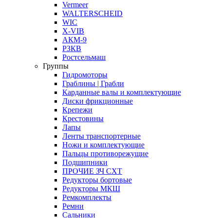
Vermeer
WALTERSCHEID
WIC
X-VIB
АКМ-9
РЗКВ
Ростсельмаш
Группы
Гидромоторы
Граблины | Грабли
Карданные валы и комплектующие
Диски фрикционные
Крепежи
Крестовины
Лапы
Ленты транспортерные
Ножи и комплектующие
Пальцы противорежущие
Подшипники
ПРОЧИЕ ЗЧ СХТ
Редукторы бортовые
Редукторы МКШ
Ремкомплекты
Ремни
Сальники