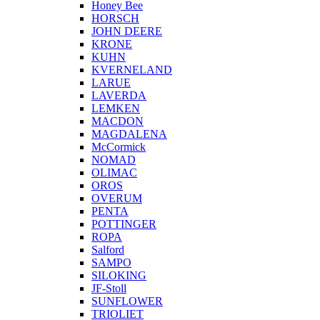
Honey Bee
HORSCH
JOHN DEERE
KRONE
KUHN
KVERNELAND
LARUE
LAVERDA
LEMKEN
MACDON
MAGDALENA
McCormick
NOMAD
OLIMAC
OROS
OVERUM
PENTA
POTTINGER
ROPA
Salford
SAMPO
SILOKING
JF-Stoll
SUNFLOWER
TRIOLIET