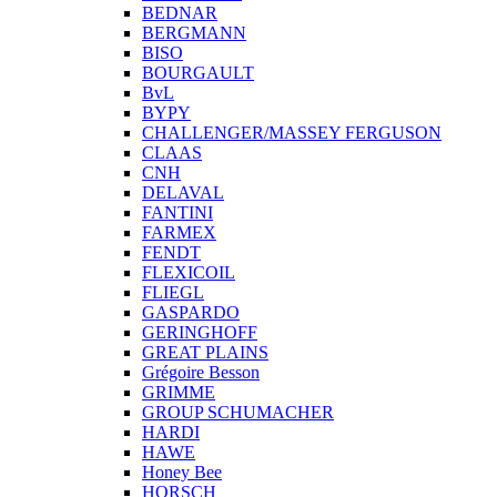
BEDNAR
BERGMANN
BISO
BOURGAULT
BvL
BYPY
CHALLENGER/MASSEY FERGUSON
CLAAS
CNH
DELAVAL
FANTINI
FARMEX
FENDT
FLEXICOIL
FLIEGL
GASPARDO
GERINGHOFF
GREAT PLAINS
Grégoire Besson
GRIMME
GROUP SCHUMACHER
HARDI
HAWE
Honey Bee
HORSCH