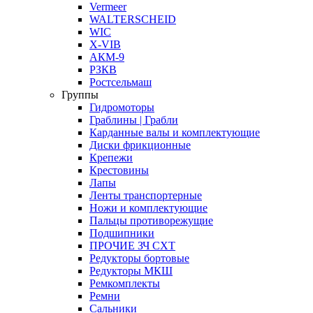
Vermeer
WALTERSCHEID
WIC
X-VIB
АКМ-9
РЗКВ
Ростсельмаш
Группы
Гидромоторы
Граблины | Грабли
Карданные валы и комплектующие
Диски фрикционные
Крепежи
Крестовины
Лапы
Ленты транспортерные
Ножи и комплектующие
Пальцы противорежущие
Подшипники
ПРОЧИЕ ЗЧ СХТ
Редукторы бортовые
Редукторы МКШ
Ремкомплекты
Ремни
Сальники