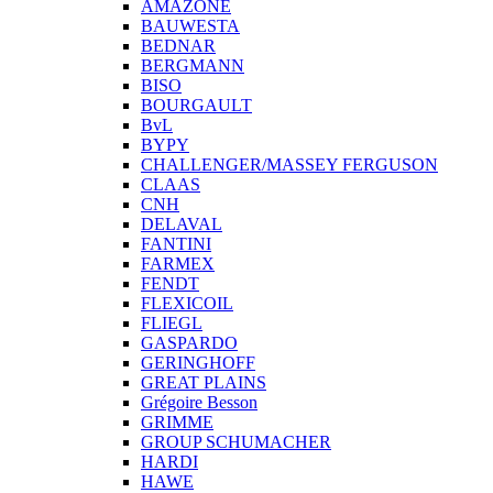
AMAZONE
BAUWESTA
BEDNAR
BERGMANN
BISO
BOURGAULT
BvL
BYPY
CHALLENGER/MASSEY FERGUSON
CLAAS
CNH
DELAVAL
FANTINI
FARMEX
FENDT
FLEXICOIL
FLIEGL
GASPARDO
GERINGHOFF
GREAT PLAINS
Grégoire Besson
GRIMME
GROUP SCHUMACHER
HARDI
HAWE