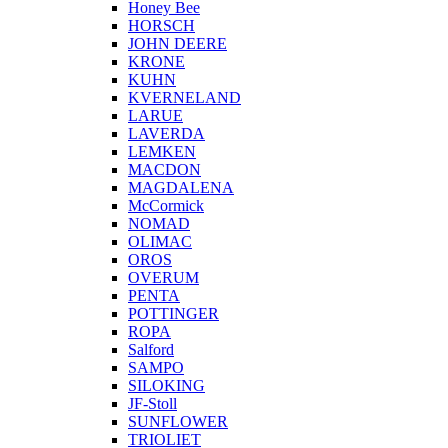
Honey Bee
HORSCH
JOHN DEERE
KRONE
KUHN
KVERNELAND
LARUE
LAVERDA
LEMKEN
MACDON
MAGDALENA
McCormick
NOMAD
OLIMAC
OROS
OVERUM
PENTA
POTTINGER
ROPA
Salford
SAMPO
SILOKING
JF-Stoll
SUNFLOWER
TRIOLIET