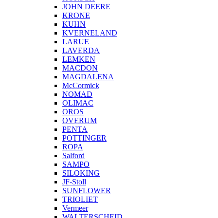
JOHN DEERE
KRONE
KUHN
KVERNELAND
LARUE
LAVERDA
LEMKEN
MACDON
MAGDALENA
McCormick
NOMAD
OLIMAC
OROS
OVERUM
PENTA
POTTINGER
ROPA
Salford
SAMPO
SILOKING
JF-Stoll
SUNFLOWER
TRIOLIET
Vermeer
WALTERSCHEID