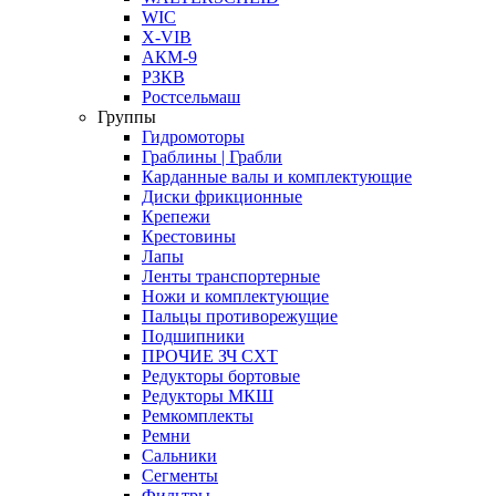
WIC
X-VIB
АКМ-9
РЗКВ
Ростсельмаш
Группы
Гидромоторы
Граблины | Грабли
Карданные валы и комплектующие
Диски фрикционные
Крепежи
Крестовины
Лапы
Ленты транспортерные
Ножи и комплектующие
Пальцы противорежущие
Подшипники
ПРОЧИЕ ЗЧ СХТ
Редукторы бортовые
Редукторы МКШ
Ремкомплекты
Ремни
Сальники
Сегменты
Фильтры