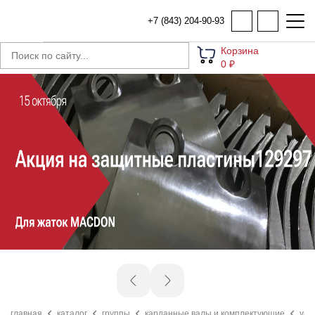
+7 (843) 204-90-93
Корзина
0 ₽
главная
каталог
группы
карданные валы и комплектующие
vn4