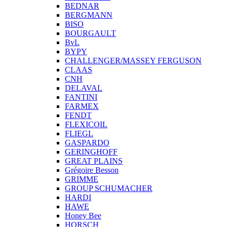
BEDNAR
BERGMANN
BISO
BOURGAULT
BvL
BYPY
CHALLENGER/MASSEY FERGUSON
CLAAS
CNH
DELAVAL
FANTINI
FARMEX
FENDT
FLEXICOIL
FLIEGL
GASPARDO
GERINGHOFF
GREAT PLAINS
Grégoire Besson
GRIMME
GROUP SCHUMACHER
HARDI
HAWE
Honey Bee
HORSCH