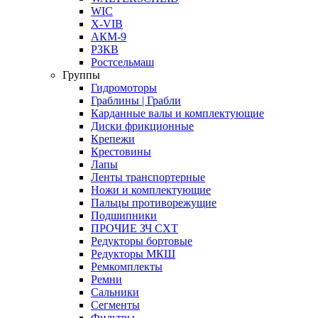
WIC
X-VIB
АКМ-9
РЗКВ
Ростсельмаш
Группы
Гидромоторы
Граблины | Грабли
Карданные валы и комплектующие
Диски фрикционные
Крепежи
Крестовины
Лапы
Ленты транспортерные
Ножи и комплектующие
Пальцы противорежущие
Подшипники
ПРОЧИЕ ЗЧ СХТ
Редукторы бортовые
Редукторы МКШ
Ремкомплекты
Ремни
Сальники
Сегменты
Фильтры