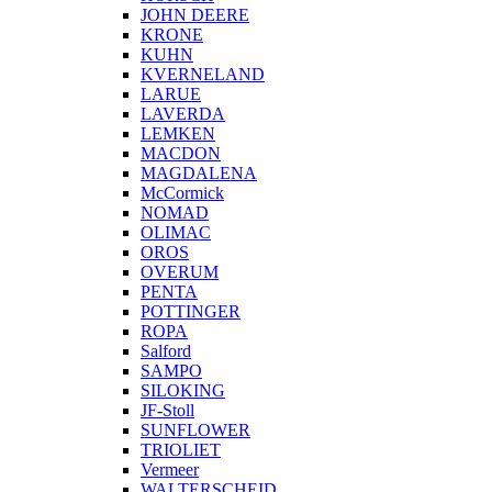
JOHN DEERE
KRONE
KUHN
KVERNELAND
LARUE
LAVERDA
LEMKEN
MACDON
MAGDALENA
McCormick
NOMAD
OLIMAC
OROS
OVERUM
PENTA
POTTINGER
ROPA
Salford
SAMPO
SILOKING
JF-Stoll
SUNFLOWER
TRIOLIET
Vermeer
WALTERSCHEID