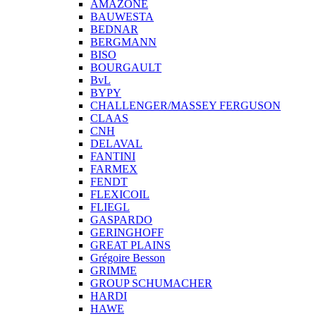
AMAZONE
BAUWESTA
BEDNAR
BERGMANN
BISO
BOURGAULT
BvL
BYPY
CHALLENGER/MASSEY FERGUSON
CLAAS
CNH
DELAVAL
FANTINI
FARMEX
FENDT
FLEXICOIL
FLIEGL
GASPARDO
GERINGHOFF
GREAT PLAINS
Grégoire Besson
GRIMME
GROUP SCHUMACHER
HARDI
HAWE