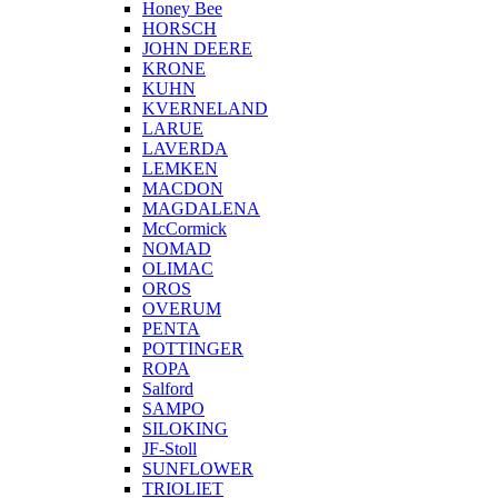
Honey Bee
HORSCH
JOHN DEERE
KRONE
KUHN
KVERNELAND
LARUE
LAVERDA
LEMKEN
MACDON
MAGDALENA
McCormick
NOMAD
OLIMAC
OROS
OVERUM
PENTA
POTTINGER
ROPA
Salford
SAMPO
SILOKING
JF-Stoll
SUNFLOWER
TRIOLIET