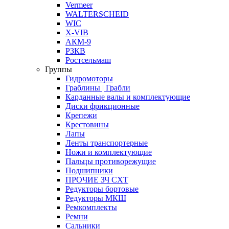
Vermeer
WALTERSCHEID
WIC
X-VIB
АКМ-9
РЗКВ
Ростсельмаш
Группы
Гидромоторы
Граблины | Грабли
Карданные валы и комплектующие
Диски фрикционные
Крепежи
Крестовины
Лапы
Ленты транспортерные
Ножи и комплектующие
Пальцы противорежущие
Подшипники
ПРОЧИЕ ЗЧ СХТ
Редукторы бортовые
Редукторы МКШ
Ремкомплекты
Ремни
Сальники