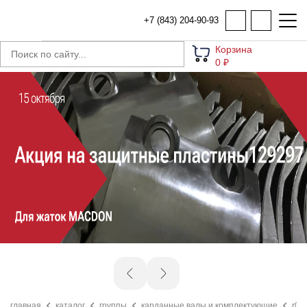
+7 (843) 204-90-93
Корзина
0 ₽
главная
каталог
группы
карданные валы и комплектующие
r00