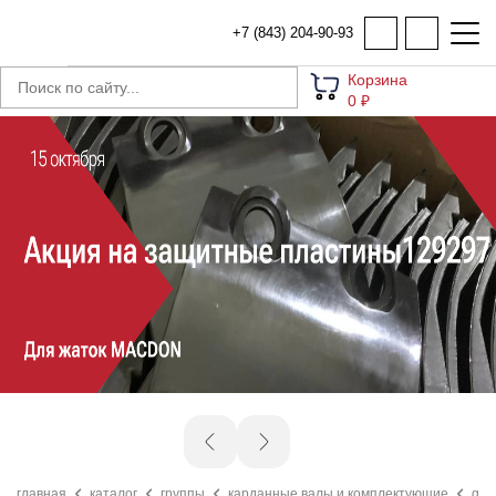
+7 (843) 204-90-93
Корзина
0 ₽
главная
каталог
группы
карданные валы и комплектующие
gel