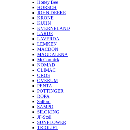
Honey Bee
HORSCH
JOHN DEERE
KRONE
KUHN
KVERNELAND
LARUE
LAVERDA
LEMKEN
MACDON
MAGDALENA
McCormick
NOMAD
OLIMAC
OROS
OVERUM
PENTA
POTTINGER
ROPA
Salford
SAMPO
SILOKING
JF-Stoll
SUNFLOWER
TRIOLIET