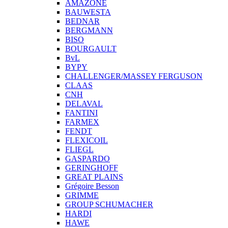
AMAZONE
BAUWESTA
BEDNAR
BERGMANN
BISO
BOURGAULT
BvL
BYPY
CHALLENGER/MASSEY FERGUSON
CLAAS
CNH
DELAVAL
FANTINI
FARMEX
FENDT
FLEXICOIL
FLIEGL
GASPARDO
GERINGHOFF
GREAT PLAINS
Grégoire Besson
GRIMME
GROUP SCHUMACHER
HARDI
HAWE