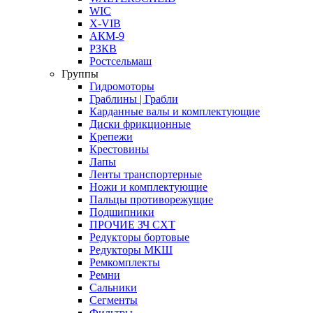
WIC
X-VIB
АКМ-9
РЗКВ
Ростсельмаш
Группы
Гидромоторы
Граблины | Грабли
Карданные валы и комплектующие
Диски фрикционные
Крепежи
Крестовины
Лапы
Ленты транспортерные
Ножи и комплектующие
Пальцы противорежущие
Подшипники
ПРОЧИЕ ЗЧ СХТ
Редукторы бортовые
Редукторы МКШ
Ремкомплекты
Ремни
Сальники
Сегменты
Фильтры