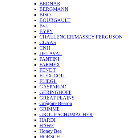
BEDNAR
BERGMANN
BISO
BOURGAULT
BvL
BYPY
CHALLENGER/MASSEY FERGUSON
CLAAS
CNH
DELAVAL
FANTINI
FARMEX
FENDT
FLEXICOIL
FLIEGL
GASPARDO
GERINGHOFF
GREAT PLAINS
Grégoire Besson
GRIMME
GROUP SCHUMACHER
HARDI
HAWE
Honey Bee
HORSCH