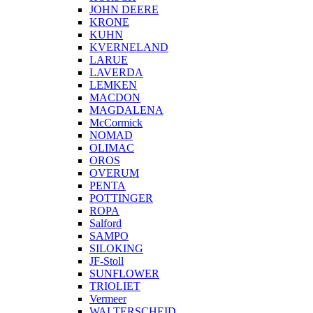
JOHN DEERE
KRONE
KUHN
KVERNELAND
LARUE
LAVERDA
LEMKEN
MACDON
MAGDALENA
McCormick
NOMAD
OLIMAC
OROS
OVERUM
PENTA
POTTINGER
ROPA
Salford
SAMPO
SILOKING
JF-Stoll
SUNFLOWER
TRIOLIET
Vermeer
WALTERSCHEID