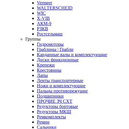
Vermeer
WALTERSCHEID
WIC
X-VIB
АКМ-9
РЗКВ
Ростсельмаш
Группы
Гидромоторы
Граблины | Грабли
Карданные валы и комплектующие
Диски фрикционные
Крепежи
Крестовины
Лапы
Ленты транспортерные
Ножи и комплектующие
Пальцы противорежущие
Подшипники
ПРОЧИЕ ЗЧ СХТ
Редукторы бортовые
Редукторы МКШ
Ремкомплекты
Ремни
Сальники