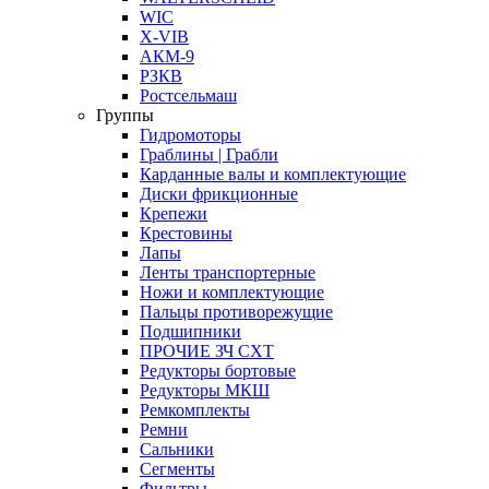
WIC
X-VIB
АКМ-9
РЗКВ
Ростсельмаш
Группы
Гидромоторы
Граблины | Грабли
Карданные валы и комплектующие
Диски фрикционные
Крепежи
Крестовины
Лапы
Ленты транспортерные
Ножи и комплектующие
Пальцы противорежущие
Подшипники
ПРОЧИЕ ЗЧ СХТ
Редукторы бортовые
Редукторы МКШ
Ремкомплекты
Ремни
Сальники
Сегменты
Фильтры