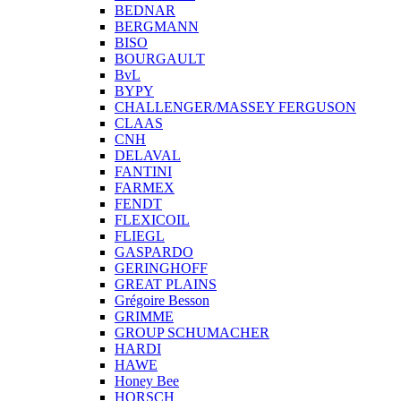
BEDNAR
BERGMANN
BISO
BOURGAULT
BvL
BYPY
CHALLENGER/MASSEY FERGUSON
CLAAS
CNH
DELAVAL
FANTINI
FARMEX
FENDT
FLEXICOIL
FLIEGL
GASPARDO
GERINGHOFF
GREAT PLAINS
Grégoire Besson
GRIMME
GROUP SCHUMACHER
HARDI
HAWE
Honey Bee
HORSCH