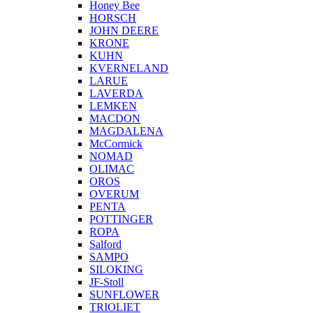
Honey Bee
HORSCH
JOHN DEERE
KRONE
KUHN
KVERNELAND
LARUE
LAVERDA
LEMKEN
MACDON
MAGDALENA
McCormick
NOMAD
OLIMAC
OROS
OVERUM
PENTA
POTTINGER
ROPA
Salford
SAMPO
SILOKING
JF-Stoll
SUNFLOWER
TRIOLIET