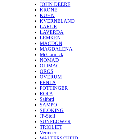
JOHN DEERE
KRONE
KUHN
KVERNELAND
LARUE
LAVERDA
LEMKEN
MACDON
MAGDALENA
McCormick
NOMAD
OLIMAC
OROS
OVERUM
PENTA
POTTINGER
ROPA
Salford
SAMPO
SILOKING
JF-Stoll
SUNFLOWER
TRIOLIET
Vermeer
WALTERSCHEID