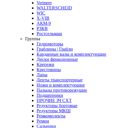
Vermeer
WALTERSCHEID
WIC
X-VIB
АКМ-9
РЗКВ
Ростсельмаш
Группы
Гидромоторы
Граблины | Грабли
Карданные валы и комплектующие
Диски фрикционные
Крепежи
Крестовины
Лапы
Ленты транспортерные
Ножи и комплектующие
Пальцы противорежущие
Подшипники
ПРОЧИЕ ЗЧ СХТ
Редукторы бортовые
Редукторы МКШ
Ремкомплекты
Ремни
Сальники