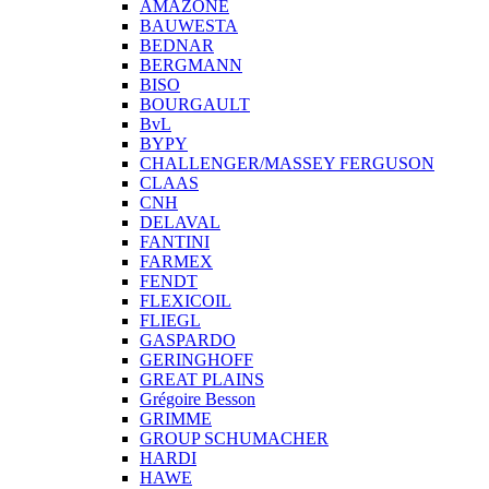
AMAZONE
BAUWESTA
BEDNAR
BERGMANN
BISO
BOURGAULT
BvL
BYPY
CHALLENGER/MASSEY FERGUSON
CLAAS
CNH
DELAVAL
FANTINI
FARMEX
FENDT
FLEXICOIL
FLIEGL
GASPARDO
GERINGHOFF
GREAT PLAINS
Grégoire Besson
GRIMME
GROUP SCHUMACHER
HARDI
HAWE