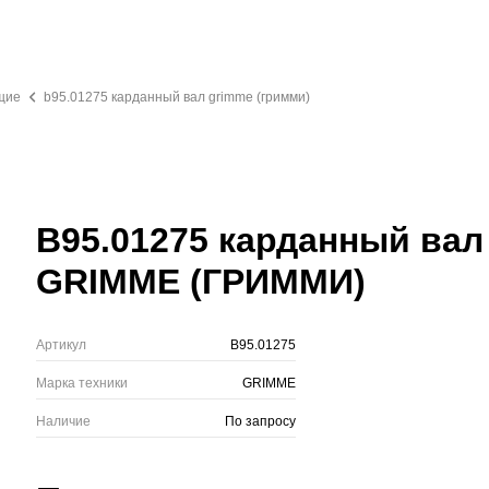
щие
b95.01275 карданный вал grimme (гримми)
B95.01275 карданный вал
GRIMME (ГРИММИ)
Артикул
B95.01275
Марка техники
GRIMME
Наличие
По запросу