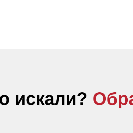
то искали?
Обр