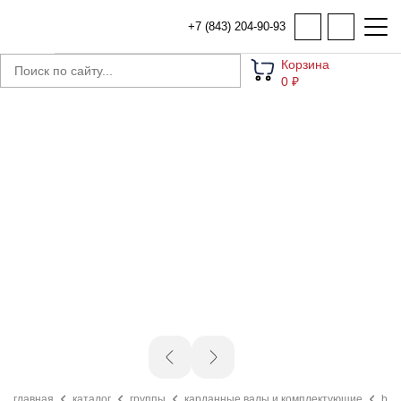
+7 (843) 204-90-93
Корзина
0 ₽
главная
каталог
группы
карданные валы и комплектующие
b95