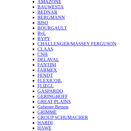
AMAZONE
BAUWESTA
BEDNAR
BERGMANN
BISO
BOURGAULT
BvL
BYPY
CHALLENGER/MASSEY FERGUSON
CLAAS
CNH
DELAVAL
FANTINI
FARMEX
FENDT
FLEXICOIL
FLIEGL
GASPARDO
GERINGHOFF
GREAT PLAINS
Grégoire Besson
GRIMME
GROUP SCHUMACHER
HARDI
HAWE