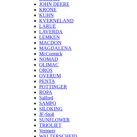
JOHN DEERE
KRONE
KUHN
KVERNELAND
LARUE
LAVERDA
LEMKEN
MACDON
MAGDALENA
McCormick
NOMAD
OLIMAC
OROS
OVERUM
PENTA
POTTINGER
ROPA
Salford
SAMPO
SILOKING
JF-Stoll
SUNFLOWER
TRIOLIET
Vermeer
WALTERSCHEID