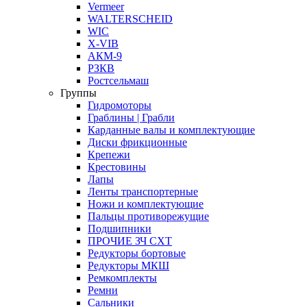
Vermeer
WALTERSCHEID
WIC
X-VIB
АКМ-9
РЗКВ
Ростсельмаш
Группы
Гидромоторы
Граблины | Грабли
Карданные валы и комплектующие
Диски фрикционные
Крепежи
Крестовины
Лапы
Ленты транспортерные
Ножи и комплектующие
Пальцы противорежущие
Подшипники
ПРОЧИЕ ЗЧ СХТ
Редукторы бортовые
Редукторы МКШ
Ремкомплекты
Ремни
Сальники