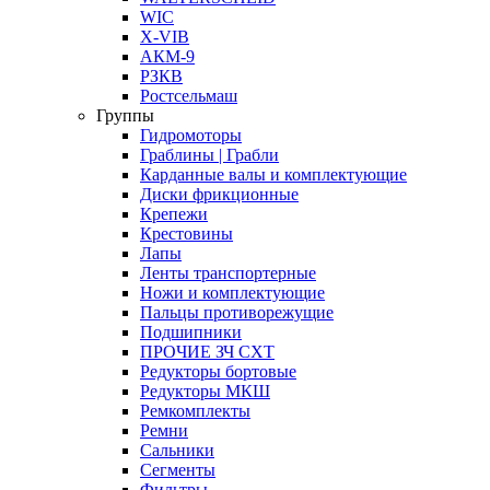
WIC
X-VIB
АКМ-9
РЗКВ
Ростсельмаш
Группы
Гидромоторы
Граблины | Грабли
Карданные валы и комплектующие
Диски фрикционные
Крепежи
Крестовины
Лапы
Ленты транспортерные
Ножи и комплектующие
Пальцы противорежущие
Подшипники
ПРОЧИЕ ЗЧ СХТ
Редукторы бортовые
Редукторы МКШ
Ремкомплекты
Ремни
Сальники
Сегменты
Фильтры