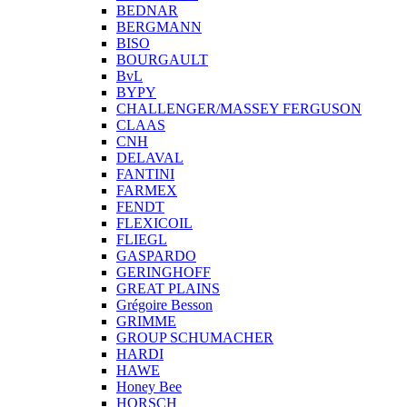
BEDNAR
BERGMANN
BISO
BOURGAULT
BvL
BYPY
CHALLENGER/MASSEY FERGUSON
CLAAS
CNH
DELAVAL
FANTINI
FARMEX
FENDT
FLEXICOIL
FLIEGL
GASPARDO
GERINGHOFF
GREAT PLAINS
Grégoire Besson
GRIMME
GROUP SCHUMACHER
HARDI
HAWE
Honey Bee
HORSCH