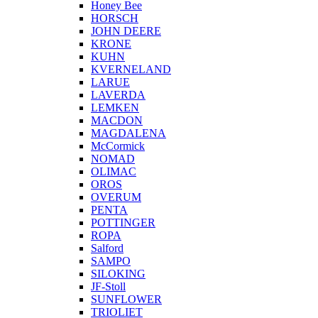
Honey Bee
HORSCH
JOHN DEERE
KRONE
KUHN
KVERNELAND
LARUE
LAVERDA
LEMKEN
MACDON
MAGDALENA
McCormick
NOMAD
OLIMAC
OROS
OVERUM
PENTA
POTTINGER
ROPA
Salford
SAMPO
SILOKING
JF-Stoll
SUNFLOWER
TRIOLIET