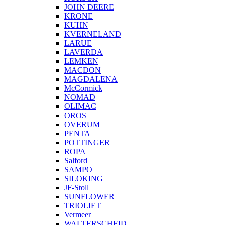
JOHN DEERE
KRONE
KUHN
KVERNELAND
LARUE
LAVERDA
LEMKEN
MACDON
MAGDALENA
McCormick
NOMAD
OLIMAC
OROS
OVERUM
PENTA
POTTINGER
ROPA
Salford
SAMPO
SILOKING
JF-Stoll
SUNFLOWER
TRIOLIET
Vermeer
WALTERSCHEID