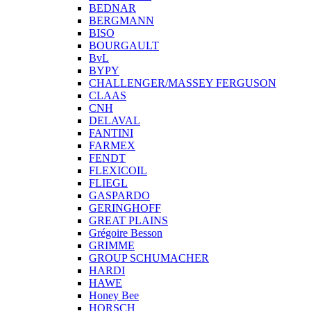
BEDNAR
BERGMANN
BISO
BOURGAULT
BvL
BYPY
CHALLENGER/MASSEY FERGUSON
CLAAS
CNH
DELAVAL
FANTINI
FARMEX
FENDT
FLEXICOIL
FLIEGL
GASPARDO
GERINGHOFF
GREAT PLAINS
Grégoire Besson
GRIMME
GROUP SCHUMACHER
HARDI
HAWE
Honey Bee
HORSCH