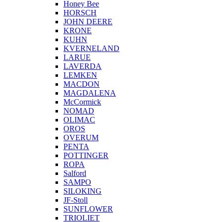
Honey Bee
HORSCH
JOHN DEERE
KRONE
KUHN
KVERNELAND
LARUE
LAVERDA
LEMKEN
MACDON
MAGDALENA
McCormick
NOMAD
OLIMAC
OROS
OVERUM
PENTA
POTTINGER
ROPA
Salford
SAMPO
SILOKING
JF-Stoll
SUNFLOWER
TRIOLIET