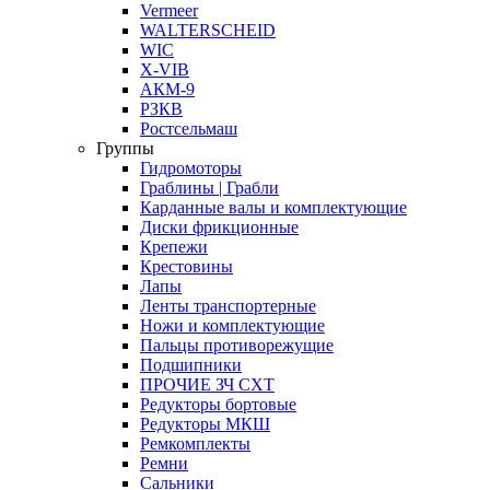
Vermeer
WALTERSCHEID
WIC
X-VIB
АКМ-9
РЗКВ
Ростсельмаш
Группы
Гидромоторы
Граблины | Грабли
Карданные валы и комплектующие
Диски фрикционные
Крепежи
Крестовины
Лапы
Ленты транспортерные
Ножи и комплектующие
Пальцы противорежущие
Подшипники
ПРОЧИЕ ЗЧ СХТ
Редукторы бортовые
Редукторы МКШ
Ремкомплекты
Ремни
Сальники