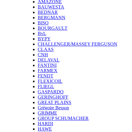
AMAZONE
BAUWESTA
BEDNAR
BERGMANN
BISO
BOURGAULT
BvL
BYPY
CHALLENGER/MASSEY FERGUSON
CLAAS
CNH
DELAVAL
FANTINI
FARMEX
FENDT
FLEXICOIL
FLIEGL
GASPARDO
GERINGHOFF
GREAT PLAINS
Grégoire Besson
GRIMME
GROUP SCHUMACHER
HARDI
HAWE