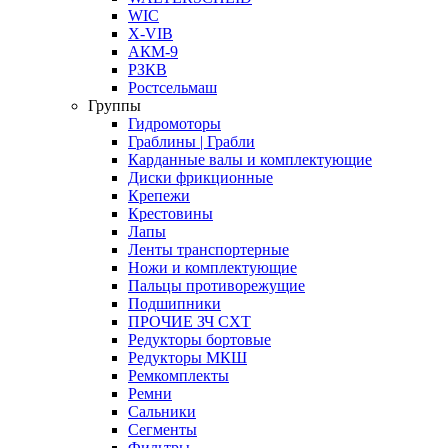
WIC
X-VIB
АКМ-9
РЗКВ
Ростсельмаш
Группы
Гидромоторы
Граблины | Грабли
Карданные валы и комплектующие
Диски фрикционные
Крепежи
Крестовины
Лапы
Ленты транспортерные
Ножи и комплектующие
Пальцы противорежущие
Подшипники
ПРОЧИЕ ЗЧ СХТ
Редукторы бортовые
Редукторы МКШ
Ремкомплекты
Ремни
Сальники
Сегменты
Фильтры