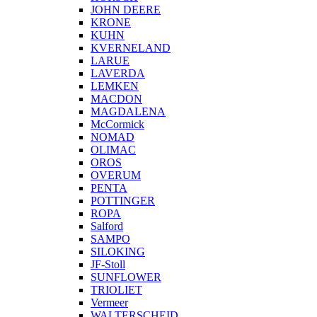
JOHN DEERE
KRONE
KUHN
KVERNELAND
LARUE
LAVERDA
LEMKEN
MACDON
MAGDALENA
McCormick
NOMAD
OLIMAC
OROS
OVERUM
PENTA
POTTINGER
ROPA
Salford
SAMPO
SILOKING
JF-Stoll
SUNFLOWER
TRIOLIET
Vermeer
WALTERSCHEID