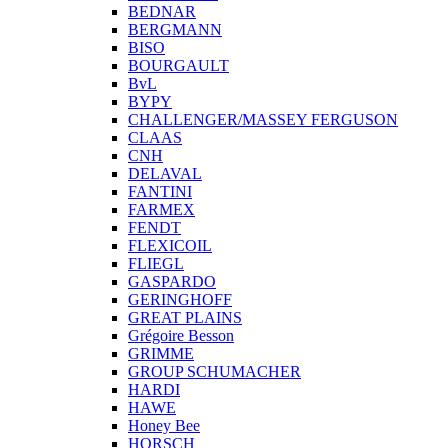
BEDNAR
BERGMANN
BISO
BOURGAULT
BvL
BYPY
CHALLENGER/MASSEY FERGUSON
CLAAS
CNH
DELAVAL
FANTINI
FARMEX
FENDT
FLEXICOIL
FLIEGL
GASPARDO
GERINGHOFF
GREAT PLAINS
Grégoire Besson
GRIMME
GROUP SCHUMACHER
HARDI
HAWE
Honey Bee
HORSCH