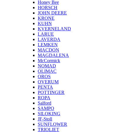
Honey Bee
HORSCH
JOHN DEERE
KRONE
KUHN
KVERNELAND
LARUE
LAVERDA
LEMKEN
MACDON
MAGDALENA
McCormick
NOMAD
OLIMAC
OROS
OVERUM
PENTA
POTTINGER
ROPA
Salford
SAMPO
SILOKING
JF-Stoll
SUNFLOWER
TRIOLIET