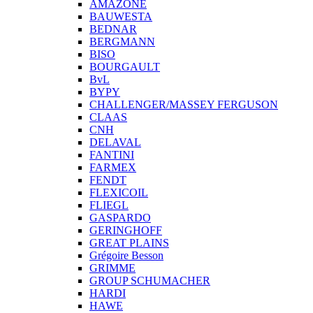
AMAZONE
BAUWESTA
BEDNAR
BERGMANN
BISO
BOURGAULT
BvL
BYPY
CHALLENGER/MASSEY FERGUSON
CLAAS
CNH
DELAVAL
FANTINI
FARMEX
FENDT
FLEXICOIL
FLIEGL
GASPARDO
GERINGHOFF
GREAT PLAINS
Grégoire Besson
GRIMME
GROUP SCHUMACHER
HARDI
HAWE