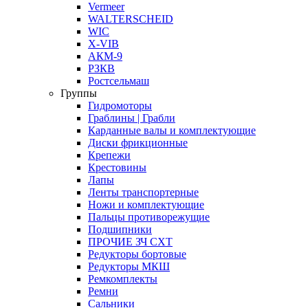
Vermeer
WALTERSCHEID
WIC
X-VIB
АКМ-9
РЗКВ
Ростсельмаш
Группы
Гидромоторы
Граблины | Грабли
Карданные валы и комплектующие
Диски фрикционные
Крепежи
Крестовины
Лапы
Ленты транспортерные
Ножи и комплектующие
Пальцы противорежущие
Подшипники
ПРОЧИЕ ЗЧ СХТ
Редукторы бортовые
Редукторы МКШ
Ремкомплекты
Ремни
Сальники