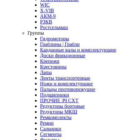
WIC
X-VIB
АКМ-9
РЗКВ
Ростсельмаш
Группы
Гидромоторы
Граблины | Грабли
Карданные валы и комплектующие
Диски фрикционные
Крепежи
Крестовины
Лапы
Ленты транспортерные
Ножи и комплектующие
Пальцы противорежущие
Подшипники
ПРОЧИЕ ЗЧ СХТ
Редукторы бортовые
Редукторы МКШ
Ремкомплекты
Ремни
Сальники
Сегменты
Фильтры