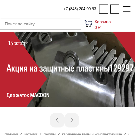
+7 (843) 204-90-93
Корзина
0 ₽
главная
каталог
группы
карданные валы и комплектующие
603