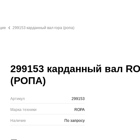
щие
299153 карданный вал ropa (ропа)
299153 карданный вал R
(РОПА)
Артикул
299153
Марка техники
ROPA
Наличие
По запросу