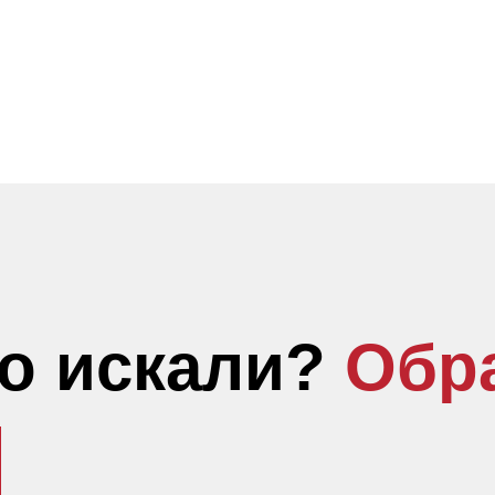
то искали?
Обр