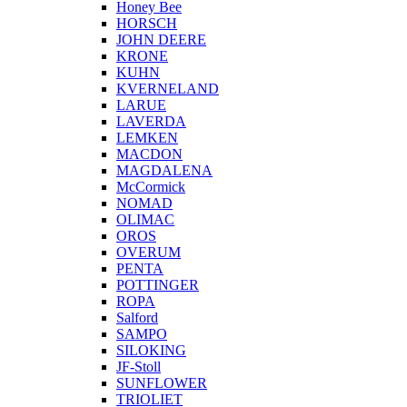
Honey Bee
HORSCH
JOHN DEERE
KRONE
KUHN
KVERNELAND
LARUE
LAVERDA
LEMKEN
MACDON
MAGDALENA
McCormick
NOMAD
OLIMAC
OROS
OVERUM
PENTA
POTTINGER
ROPA
Salford
SAMPO
SILOKING
JF-Stoll
SUNFLOWER
TRIOLIET