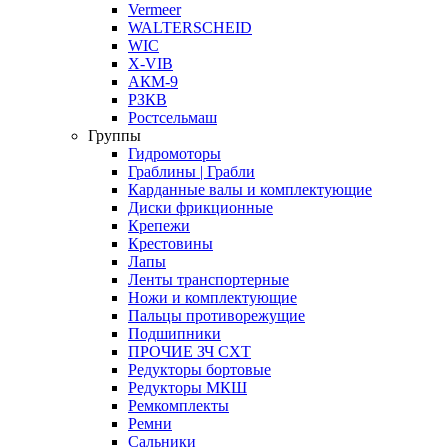
Vermeer
WALTERSCHEID
WIC
X-VIB
АКМ-9
РЗКВ
Ростсельмаш
Группы
Гидромоторы
Граблины | Грабли
Карданные валы и комплектующие
Диски фрикционные
Крепежи
Крестовины
Лапы
Ленты транспортерные
Ножи и комплектующие
Пальцы противорежущие
Подшипники
ПРОЧИЕ ЗЧ СХТ
Редукторы бортовые
Редукторы МКШ
Ремкомплекты
Ремни
Сальники