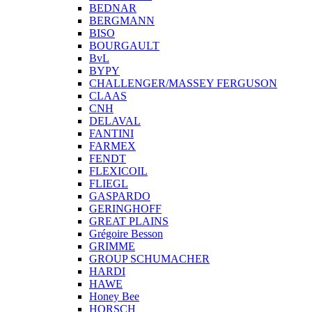
BEDNAR
BERGMANN
BISO
BOURGAULT
BvL
BYPY
CHALLENGER/MASSEY FERGUSON
CLAAS
CNH
DELAVAL
FANTINI
FARMEX
FENDT
FLEXICOIL
FLIEGL
GASPARDO
GERINGHOFF
GREAT PLAINS
Grégoire Besson
GRIMME
GROUP SCHUMACHER
HARDI
HAWE
Honey Bee
HORSCH