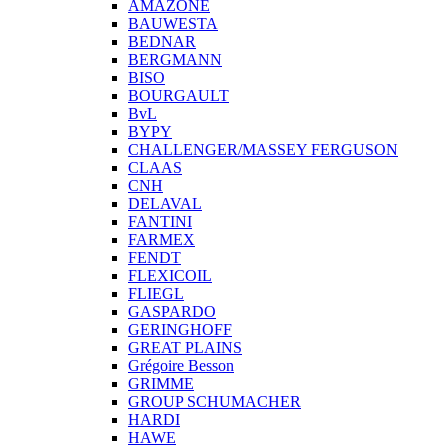
AMAZONE
BAUWESTA
BEDNAR
BERGMANN
BISO
BOURGAULT
BvL
BYPY
CHALLENGER/MASSEY FERGUSON
CLAAS
CNH
DELAVAL
FANTINI
FARMEX
FENDT
FLEXICOIL
FLIEGL
GASPARDO
GERINGHOFF
GREAT PLAINS
Grégoire Besson
GRIMME
GROUP SCHUMACHER
HARDI
HAWE