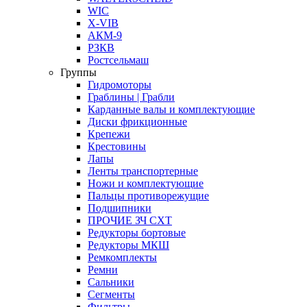
WIC
X-VIB
АКМ-9
РЗКВ
Ростсельмаш
Группы
Гидромоторы
Граблины | Грабли
Карданные валы и комплектующие
Диски фрикционные
Крепежи
Крестовины
Лапы
Ленты транспортерные
Ножи и комплектующие
Пальцы противорежущие
Подшипники
ПРОЧИЕ ЗЧ СХТ
Редукторы бортовые
Редукторы МКШ
Ремкомплекты
Ремни
Сальники
Сегменты
Фильтры