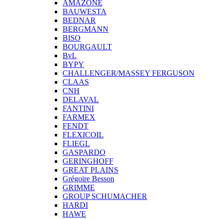
AMAZONE
BAUWESTA
BEDNAR
BERGMANN
BISO
BOURGAULT
BvL
BYPY
CHALLENGER/MASSEY FERGUSON
CLAAS
CNH
DELAVAL
FANTINI
FARMEX
FENDT
FLEXICOIL
FLIEGL
GASPARDO
GERINGHOFF
GREAT PLAINS
Grégoire Besson
GRIMME
GROUP SCHUMACHER
HARDI
HAWE