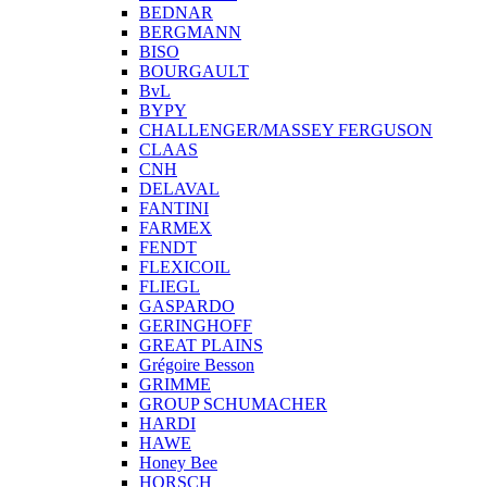
BEDNAR
BERGMANN
BISO
BOURGAULT
BvL
BYPY
CHALLENGER/MASSEY FERGUSON
CLAAS
CNH
DELAVAL
FANTINI
FARMEX
FENDT
FLEXICOIL
FLIEGL
GASPARDO
GERINGHOFF
GREAT PLAINS
Grégoire Besson
GRIMME
GROUP SCHUMACHER
HARDI
HAWE
Honey Bee
HORSCH