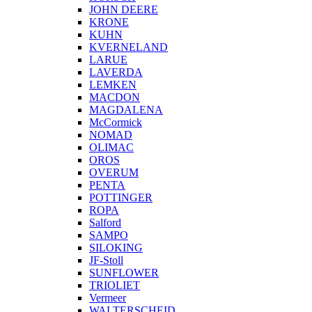
JOHN DEERE
KRONE
KUHN
KVERNELAND
LARUE
LAVERDA
LEMKEN
MACDON
MAGDALENA
McCormick
NOMAD
OLIMAC
OROS
OVERUM
PENTA
POTTINGER
ROPA
Salford
SAMPO
SILOKING
JF-Stoll
SUNFLOWER
TRIOLIET
Vermeer
WALTERSCHEID