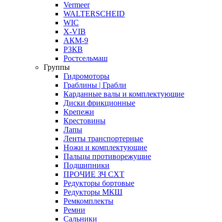
Vermeer
WALTERSCHEID
WIC
X-VIB
АКМ-9
РЗКВ
Ростсельмаш
Группы
Гидромоторы
Граблины | Грабли
Карданные валы и комплектующие
Диски фрикционные
Крепежи
Крестовины
Лапы
Ленты транспортерные
Ножи и комплектующие
Пальцы противорежущие
Подшипники
ПРОЧИЕ ЗЧ СХТ
Редукторы бортовые
Редукторы МКШ
Ремкомплекты
Ремни
Сальники