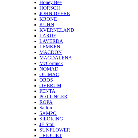
Honey Bee
HORSCH
JOHN DEERE
KRONE
KUHN
KVERNELAND
LARUE
LAVERDA
LEMKEN
MACDON
MAGDALENA
McCormick
NOMAD
OLIMAC
OROS
OVERUM
PENTA
POTTINGER
ROPA
Salford
SAMPO
SILOKING
JF-Stoll
SUNFLOWER
TRIOLIET