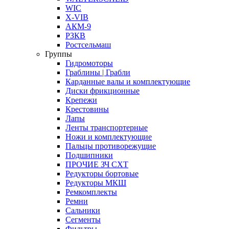
WIC
X-VIB
АКМ-9
РЗКВ
Ростсельмаш
Группы
Гидромоторы
Граблины | Грабли
Карданные валы и комплектующие
Диски фрикционные
Крепежи
Крестовины
Лапы
Ленты транспортерные
Ножи и комплектующие
Пальцы противорежущие
Подшипники
ПРОЧИЕ ЗЧ СХТ
Редукторы бортовые
Редукторы МКШ
Ремкомплекты
Ремни
Сальники
Сегменты
Фильтры