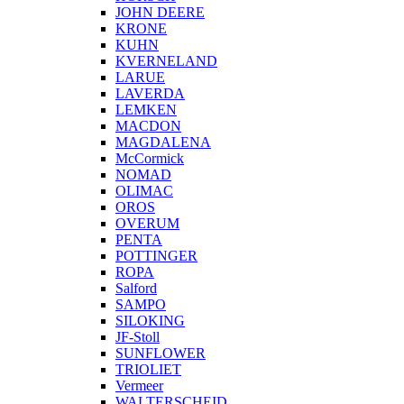
JOHN DEERE
KRONE
KUHN
KVERNELAND
LARUE
LAVERDA
LEMKEN
MACDON
MAGDALENA
McCormick
NOMAD
OLIMAC
OROS
OVERUM
PENTA
POTTINGER
ROPA
Salford
SAMPO
SILOKING
JF-Stoll
SUNFLOWER
TRIOLIET
Vermeer
WALTERSCHEID