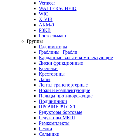
Vermeer
WALTERSCHEID
WIC
X-VIB
АКМ-9
РЗКВ
Ростсельмаш
Группы
Гидромоторы
Граблины | Грабли
Карданные валы и комплектующие
Диски фрикционные
Крепежи
Крестовины
Лапы
Ленты транспортерные
Ножи и комплектующие
Пальцы противорежущие
Подшипники
ПРОЧИЕ ЗЧ СХТ
Редукторы бортовые
Редукторы МКШ
Ремкомплекты
Ремни
Сальники