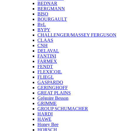
BEDNAR
BERGMANN
BISO
BOURGAULT
BvL
BYPY
CHALLENGER/MASSEY FERGUSON
CLAAS
CNH
DELAVAL
FANTINI
FARMEX
FENDT
FLEXICOIL
FLIEGL
GASPARDO
GERINGHOFF
GREAT PLAINS
Grégoire Besson
GRIMME
GROUP SCHUMACHER
HARDI
HAWE
Honey Bee
HORSCH