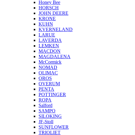
Honey Bee
HORSCH
JOHN DEERE
KRONE
KUHN
KVERNELAND
LARUE
LAVERDA
LEMKEN
MACDON
MAGDALENA
McCormick
NOMAD
OLIMAC
OROS
OVERUM
PENTA
POTTINGER
ROPA
Salford
SAMPO
SILOKING
JF-Stoll
SUNFLOWER
TRIOLIET