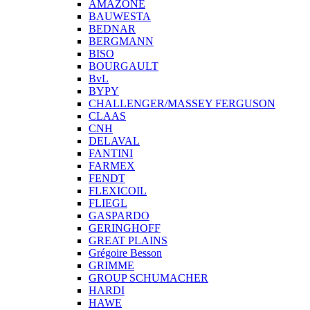
AMAZONE
BAUWESTA
BEDNAR
BERGMANN
BISO
BOURGAULT
BvL
BYPY
CHALLENGER/MASSEY FERGUSON
CLAAS
CNH
DELAVAL
FANTINI
FARMEX
FENDT
FLEXICOIL
FLIEGL
GASPARDO
GERINGHOFF
GREAT PLAINS
Grégoire Besson
GRIMME
GROUP SCHUMACHER
HARDI
HAWE