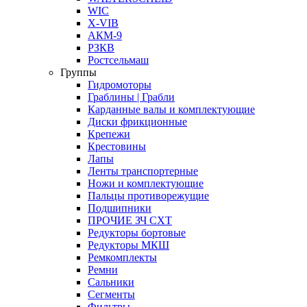
WIC
X-VIB
АКМ-9
РЗКВ
Ростсельмаш
Группы
Гидромоторы
Граблины | Грабли
Карданные валы и комплектующие
Диски фрикционные
Крепежи
Крестовины
Лапы
Ленты транспортерные
Ножи и комплектующие
Пальцы противорежущие
Подшипники
ПРОЧИЕ ЗЧ СХТ
Редукторы бортовые
Редукторы МКШ
Ремкомплекты
Ремни
Сальники
Сегменты
Фильтры