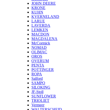
JOHN DEERE
KRONE
KUHN
KVERNELAND
LARUE
LAVERDA
LEMKEN
MACDON
MAGDALENA
McCormick
NOMAD
OLIMAC
OROS
OVERUM
PENTA
POTTINGER
ROPA
Salford
SAMPO
SILOKING
JF-Stoll
SUNFLOWER
TRIOLIET
Vermeer
WALTERSCHEID