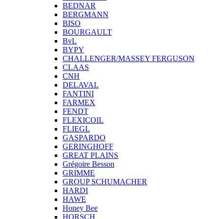
BEDNAR
BERGMANN
BISO
BOURGAULT
BvL
BYPY
CHALLENGER/MASSEY FERGUSON
CLAAS
CNH
DELAVAL
FANTINI
FARMEX
FENDT
FLEXICOIL
FLIEGL
GASPARDO
GERINGHOFF
GREAT PLAINS
Grégoire Besson
GRIMME
GROUP SCHUMACHER
HARDI
HAWE
Honey Bee
HORSCH