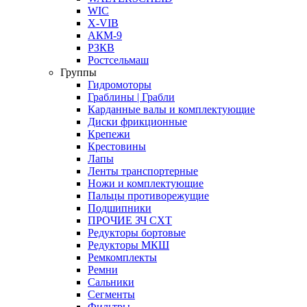
WIC
X-VIB
АКМ-9
РЗКВ
Ростсельмаш
Группы
Гидромоторы
Граблины | Грабли
Карданные валы и комплектующие
Диски фрикционные
Крепежи
Крестовины
Лапы
Ленты транспортерные
Ножи и комплектующие
Пальцы противорежущие
Подшипники
ПРОЧИЕ ЗЧ СХТ
Редукторы бортовые
Редукторы МКШ
Ремкомплекты
Ремни
Сальники
Сегменты
Фильтры