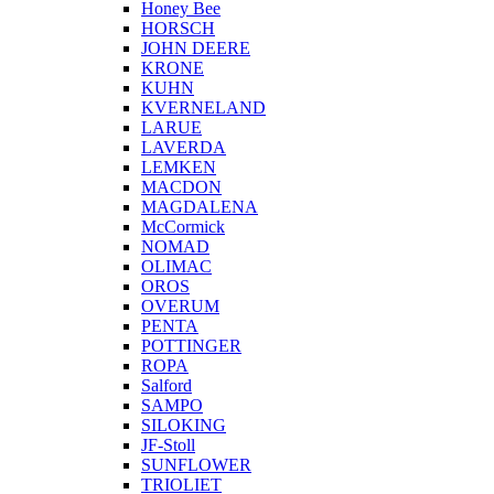
Honey Bee
HORSCH
JOHN DEERE
KRONE
KUHN
KVERNELAND
LARUE
LAVERDA
LEMKEN
MACDON
MAGDALENA
McCormick
NOMAD
OLIMAC
OROS
OVERUM
PENTA
POTTINGER
ROPA
Salford
SAMPO
SILOKING
JF-Stoll
SUNFLOWER
TRIOLIET