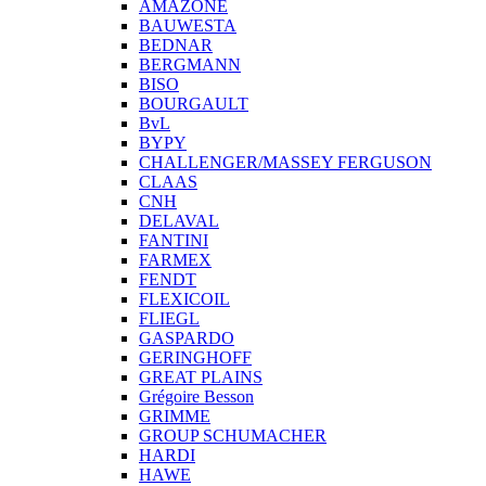
AMAZONE
BAUWESTA
BEDNAR
BERGMANN
BISO
BOURGAULT
BvL
BYPY
CHALLENGER/MASSEY FERGUSON
CLAAS
CNH
DELAVAL
FANTINI
FARMEX
FENDT
FLEXICOIL
FLIEGL
GASPARDO
GERINGHOFF
GREAT PLAINS
Grégoire Besson
GRIMME
GROUP SCHUMACHER
HARDI
HAWE