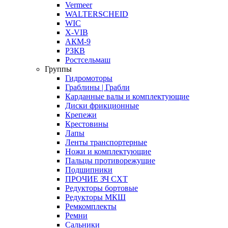
Vermeer
WALTERSCHEID
WIC
X-VIB
АКМ-9
РЗКВ
Ростсельмаш
Группы
Гидромоторы
Граблины | Грабли
Карданные валы и комплектующие
Диски фрикционные
Крепежи
Крестовины
Лапы
Ленты транспортерные
Ножи и комплектующие
Пальцы противорежущие
Подшипники
ПРОЧИЕ ЗЧ СХТ
Редукторы бортовые
Редукторы МКШ
Ремкомплекты
Ремни
Сальники