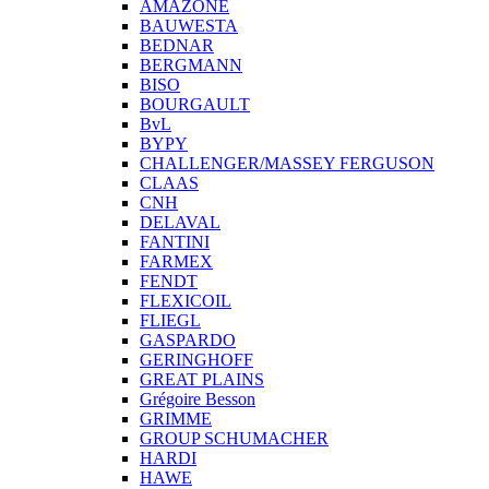
AMAZONE
BAUWESTA
BEDNAR
BERGMANN
BISO
BOURGAULT
BvL
BYPY
CHALLENGER/MASSEY FERGUSON
CLAAS
CNH
DELAVAL
FANTINI
FARMEX
FENDT
FLEXICOIL
FLIEGL
GASPARDO
GERINGHOFF
GREAT PLAINS
Grégoire Besson
GRIMME
GROUP SCHUMACHER
HARDI
HAWE