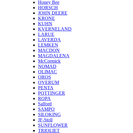
Honey Bee
HORSCH
JOHN DEERE
KRONE
KUHN
KVERNELAND
LARUE
LAVERDA
LEMKEN
MACDON
MAGDALENA
McCormick
NOMAD
OLIMAC
OROS
OVERUM
PENTA
POTTINGER
ROPA
Salford
SAMPO
SILOKING
JF-Stoll
SUNFLOWER
TRIOLIET