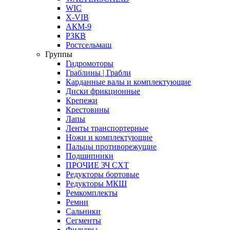
WIC
X-VIB
АКМ-9
РЗКВ
Ростсельмаш
Группы
Гидромоторы
Граблины | Грабли
Карданные валы и комплектующие
Диски фрикционные
Крепежи
Крестовины
Лапы
Ленты транспортерные
Ножи и комплектующие
Пальцы противорежущие
Подшипники
ПРОЧИЕ ЗЧ СХТ
Редукторы бортовые
Редукторы МКШ
Ремкомплекты
Ремни
Сальники
Сегменты
Фильтры