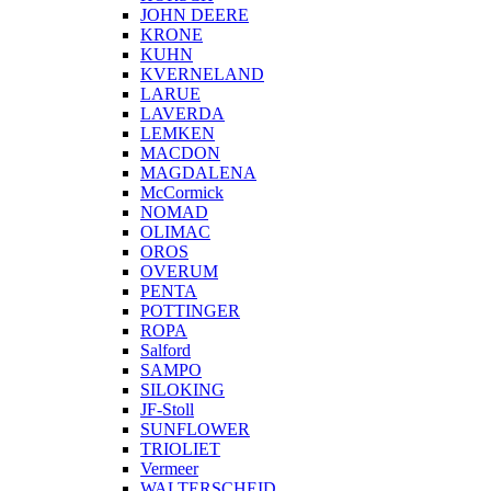
JOHN DEERE
KRONE
KUHN
KVERNELAND
LARUE
LAVERDA
LEMKEN
MACDON
MAGDALENA
McCormick
NOMAD
OLIMAC
OROS
OVERUM
PENTA
POTTINGER
ROPA
Salford
SAMPO
SILOKING
JF-Stoll
SUNFLOWER
TRIOLIET
Vermeer
WALTERSCHEID