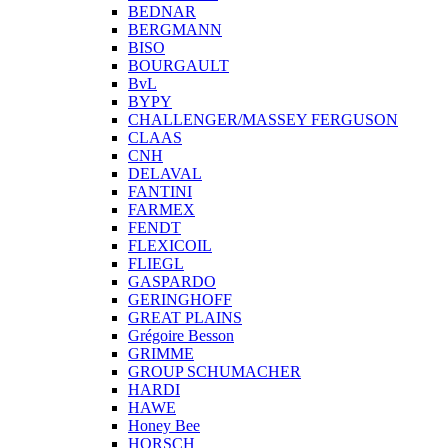
BEDNAR
BERGMANN
BISO
BOURGAULT
BvL
BYPY
CHALLENGER/MASSEY FERGUSON
CLAAS
CNH
DELAVAL
FANTINI
FARMEX
FENDT
FLEXICOIL
FLIEGL
GASPARDO
GERINGHOFF
GREAT PLAINS
Grégoire Besson
GRIMME
GROUP SCHUMACHER
HARDI
HAWE
Honey Bee
HORSCH