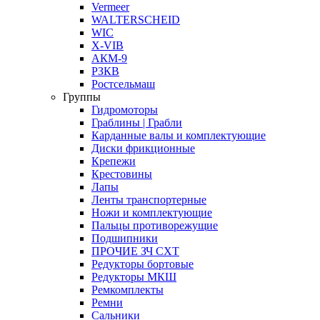
Vermeer
WALTERSCHEID
WIC
X-VIB
АКМ-9
РЗКВ
Ростсельмаш
Группы
Гидромоторы
Граблины | Грабли
Карданные валы и комплектующие
Диски фрикционные
Крепежи
Крестовины
Лапы
Ленты транспортерные
Ножи и комплектующие
Пальцы противорежущие
Подшипники
ПРОЧИЕ ЗЧ СХТ
Редукторы бортовые
Редукторы МКШ
Ремкомплекты
Ремни
Сальники