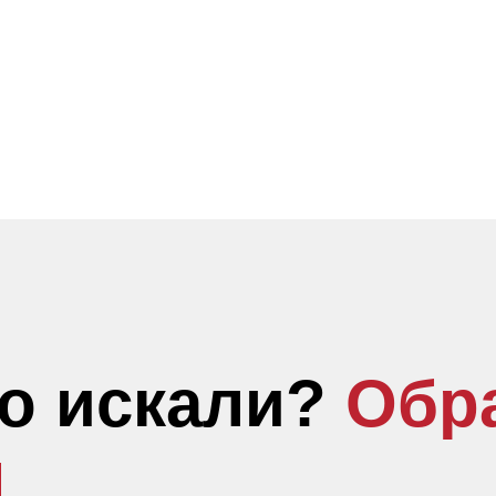
то искали?
Обр