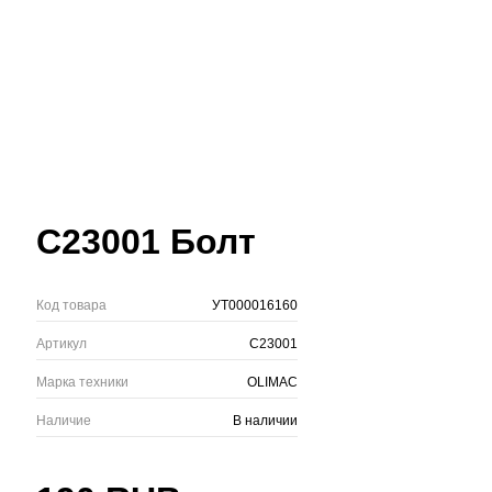
C23001 Болт
Код товара
УТ000016160
Артикул
C23001
Марка техники
OLIMAC
Наличие
В наличии