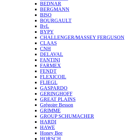
BEDNAR
BERGMANN
BISO
BOURGAULT
BvL
BYPY
CHALLENGER/MASSEY FERGUSON
CLAAS
CNH
DELAVAL
FANTINI
FARMEX
FENDT
FLEXICOIL
FLIEGL
GASPARDO
GERINGHOFF
GREAT PLAINS
Grégoire Besson
GRIMME
GROUP SCHUMACHER
HARDI
HAWE
Honey Bee
HORSCH