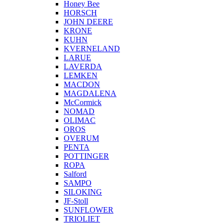
Honey Bee
HORSCH
JOHN DEERE
KRONE
KUHN
KVERNELAND
LARUE
LAVERDA
LEMKEN
MACDON
MAGDALENA
McCormick
NOMAD
OLIMAC
OROS
OVERUM
PENTA
POTTINGER
ROPA
Salford
SAMPO
SILOKING
JF-Stoll
SUNFLOWER
TRIOLIET