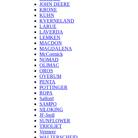
JOHN DEERE
KRONE
KUHN
KVERNELAND
LARUE
LAVERDA
LEMKEN
MACDON
MAGDALENA
McCormick
NOMAD
OLIMAC
OROS
OVERUM
PENTA
POTTINGER
ROPA
Salford
SAMPO
SILOKING
JF-Stoll
SUNFLOWER
TRIOLIET
Vermeer
WALTERSCHEID