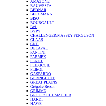
AMAZONE
BAUWESTA
BEDNAR
BERGMANN
BISO
BOURGAULT
BvL
BYPY
CHALLENGER/MASSEY FERGUSON
CLAAS
CNH
DELAVAL
FANTINI
FARMEX
FENDT
FLEXICOIL
FLIEGL
GASPARDO
GERINGHOFF
GREAT PLAINS
Grégoire Besson
GRIMME
GROUP SCHUMACHER
HARDI
HAWE