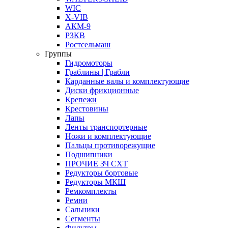
WIC
X-VIB
АКМ-9
РЗКВ
Ростсельмаш
Группы
Гидромоторы
Граблины | Грабли
Карданные валы и комплектующие
Диски фрикционные
Крепежи
Крестовины
Лапы
Ленты транспортерные
Ножи и комплектующие
Пальцы противорежущие
Подшипники
ПРОЧИЕ ЗЧ СХТ
Редукторы бортовые
Редукторы МКШ
Ремкомплекты
Ремни
Сальники
Сегменты
Фильтры