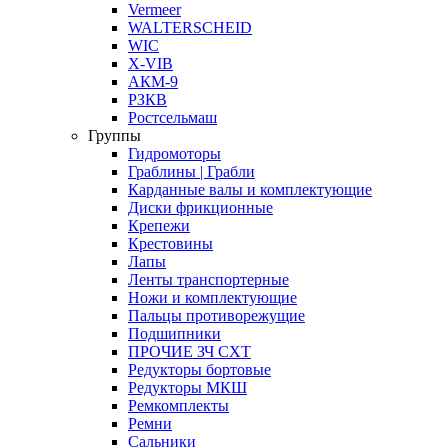
Vermeer
WALTERSCHEID
WIC
X-VIB
АКМ-9
РЗКВ
Ростсельмаш
Группы
Гидромоторы
Граблины | Грабли
Карданные валы и комплектующие
Диски фрикционные
Крепежи
Крестовины
Лапы
Ленты транспортерные
Ножи и комплектующие
Пальцы противорежущие
Подшипники
ПРОЧИЕ ЗЧ СХТ
Редукторы бортовые
Редукторы МКШ
Ремкомплекты
Ремни
Сальники