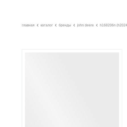
главная
каталог
бренды
john deere
h168206n (h2024