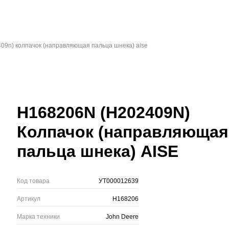
09n) колпачок (направляющая пальца шнека) aise
H168206N (H202409N)
Колпачок (направляющая
пальца шнека) AISE
Код товара
УТ000012639
Артикул
H168206
Марка техники
John Deere