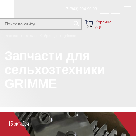
+7 (843) 204-90-93
Корзина
0 ₽
главная
каталог
бренды
grimme
Запчасти для
сельхозтехники
GRIMME