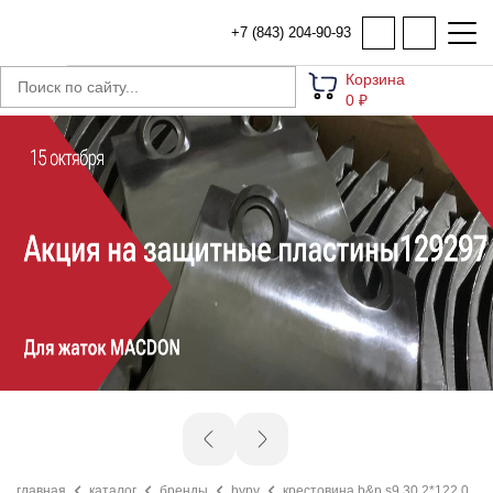
+7 (843) 204-90-93
Корзина
0 ₽
главная
каталог
бренды
bypy
крестовина b&p s9 30,2*122,0