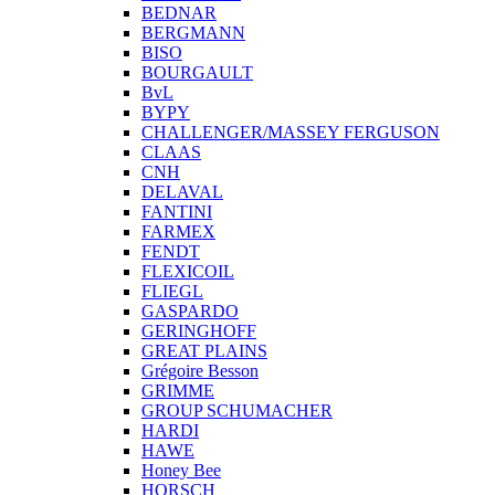
BEDNAR
BERGMANN
BISO
BOURGAULT
BvL
BYPY
CHALLENGER/MASSEY FERGUSON
CLAAS
CNH
DELAVAL
FANTINI
FARMEX
FENDT
FLEXICOIL
FLIEGL
GASPARDO
GERINGHOFF
GREAT PLAINS
Grégoire Besson
GRIMME
GROUP SCHUMACHER
HARDI
HAWE
Honey Bee
HORSCH