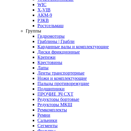
WIC
X-VIB
АКМ-9
РЗКВ
Ростсельмаш
Группы
Гидромоторы
Граблины | Грабли
Карданные валы и комплектующие
Диски фрикционные
Крепежи
Крестовины
Лапы
Ленты транспортерные
Ножи и комплектующие
Пальцы противорежущие
Подшипники
ПРОЧИЕ ЗЧ СХТ
Редукторы бортовые
Редукторы МКШ
Ремкомплекты
Ремни
Сальники
Сегменты
Фильтры