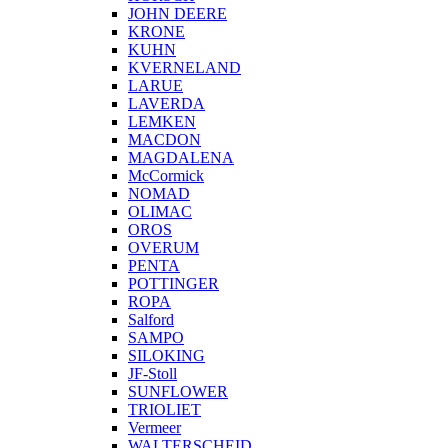
JOHN DEERE
KRONE
KUHN
KVERNELAND
LARUE
LAVERDA
LEMKEN
MACDON
MAGDALENA
McCormick
NOMAD
OLIMAC
OROS
OVERUM
PENTA
POTTINGER
ROPA
Salford
SAMPO
SILOKING
JF-Stoll
SUNFLOWER
TRIOLIET
Vermeer
WALTERSCHEID