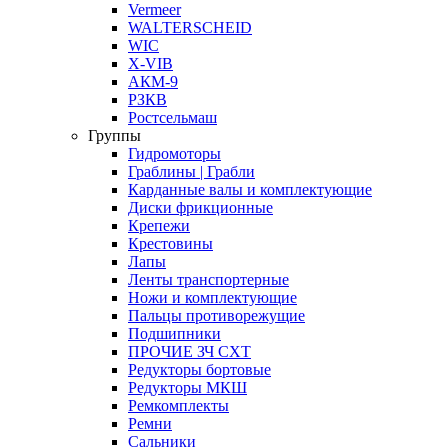
Vermeer
WALTERSCHEID
WIC
X-VIB
АКМ-9
РЗКВ
Ростсельмаш
Группы
Гидромоторы
Граблины | Грабли
Карданные валы и комплектующие
Диски фрикционные
Крепежи
Крестовины
Лапы
Ленты транспортерные
Ножи и комплектующие
Пальцы противорежущие
Подшипники
ПРОЧИЕ ЗЧ СХТ
Редукторы бортовые
Редукторы МКШ
Ремкомплекты
Ремни
Сальники