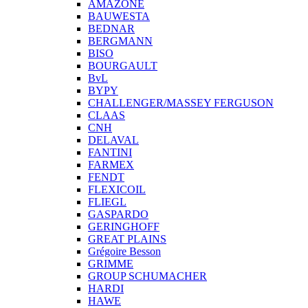
AMAZONE
BAUWESTA
BEDNAR
BERGMANN
BISO
BOURGAULT
BvL
BYPY
CHALLENGER/MASSEY FERGUSON
CLAAS
CNH
DELAVAL
FANTINI
FARMEX
FENDT
FLEXICOIL
FLIEGL
GASPARDO
GERINGHOFF
GREAT PLAINS
Grégoire Besson
GRIMME
GROUP SCHUMACHER
HARDI
HAWE