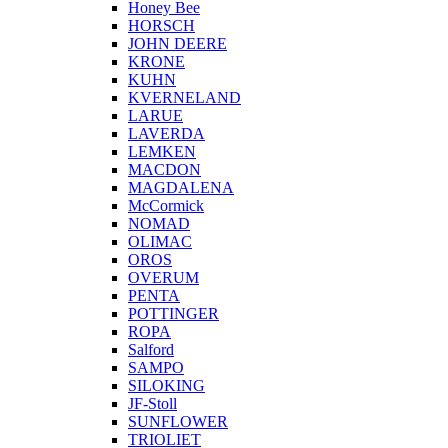
Honey Bee
HORSCH
JOHN DEERE
KRONE
KUHN
KVERNELAND
LARUE
LAVERDA
LEMKEN
MACDON
MAGDALENA
McCormick
NOMAD
OLIMAC
OROS
OVERUM
PENTA
POTTINGER
ROPA
Salford
SAMPO
SILOKING
JF-Stoll
SUNFLOWER
TRIOLIET