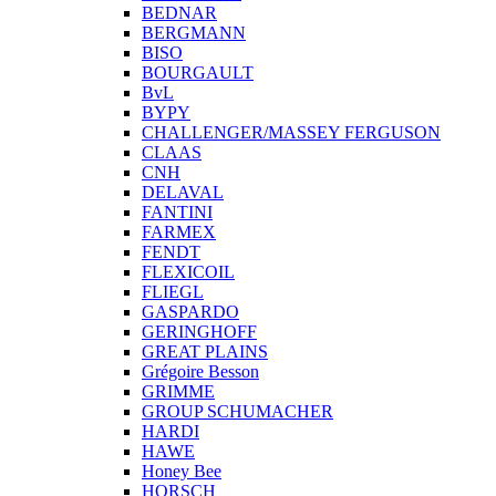
BEDNAR
BERGMANN
BISO
BOURGAULT
BvL
BYPY
CHALLENGER/MASSEY FERGUSON
CLAAS
CNH
DELAVAL
FANTINI
FARMEX
FENDT
FLEXICOIL
FLIEGL
GASPARDO
GERINGHOFF
GREAT PLAINS
Grégoire Besson
GRIMME
GROUP SCHUMACHER
HARDI
HAWE
Honey Bee
HORSCH