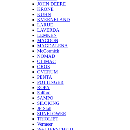
JOHN DEERE
KRONE
KUHN
KVERNELAND
LARUE
LAVERDA
LEMKEN
MACDON
MAGDALENA
McCormick
NOMAD
OLIMAC
OROS
OVERUM
PENTA
POTTINGER
ROPA
Salford
SAMPO
SILOKING
JF-Stoll
SUNFLOWER
TRIOLIET
Vermeer
WALTERSCHEID