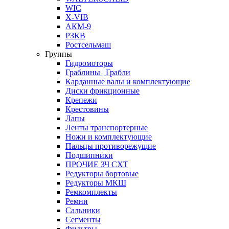
WIC
X-VIB
АКМ-9
РЗКВ
Ростсельмаш
Группы
Гидромоторы
Граблины | Грабли
Карданные валы и комплектующие
Диски фрикционные
Крепежи
Крестовины
Лапы
Ленты транспортерные
Ножи и комплектующие
Пальцы противорежущие
Подшипники
ПРОЧИЕ ЗЧ СХТ
Редукторы бортовые
Редукторы МКШ
Ремкомплекты
Ремни
Сальники
Сегменты
Фильтры