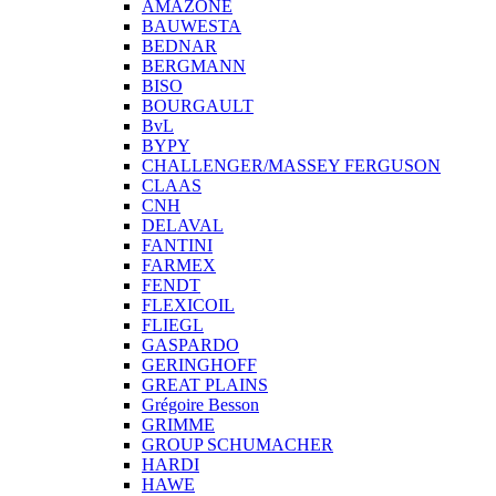
AMAZONE
BAUWESTA
BEDNAR
BERGMANN
BISO
BOURGAULT
BvL
BYPY
CHALLENGER/MASSEY FERGUSON
CLAAS
CNH
DELAVAL
FANTINI
FARMEX
FENDT
FLEXICOIL
FLIEGL
GASPARDO
GERINGHOFF
GREAT PLAINS
Grégoire Besson
GRIMME
GROUP SCHUMACHER
HARDI
HAWE