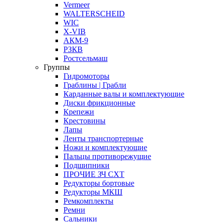
Vermeer
WALTERSCHEID
WIC
X-VIB
АКМ-9
РЗКВ
Ростсельмаш
Группы
Гидромоторы
Граблины | Грабли
Карданные валы и комплектующие
Диски фрикционные
Крепежи
Крестовины
Лапы
Ленты транспортерные
Ножи и комплектующие
Пальцы противорежущие
Подшипники
ПРОЧИЕ ЗЧ СХТ
Редукторы бортовые
Редукторы МКШ
Ремкомплекты
Ремни
Сальники