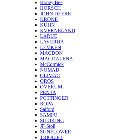
Honey Bee
HORSCH
JOHN DEERE
KRONE
KUHN
KVERNELAND
LARUE
LAVERDA
LEMKEN
MACDON
MAGDALENA
McCormick
NOMAD
OLIMAC
OROS
OVERUM
PENTA
POTTINGER
ROPA
Salford
SAMPO
SILOKING
JF-Stoll
SUNFLOWER
TRIOLIET