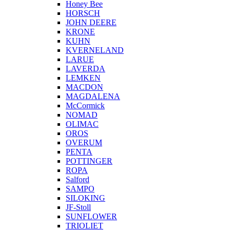
Honey Bee
HORSCH
JOHN DEERE
KRONE
KUHN
KVERNELAND
LARUE
LAVERDA
LEMKEN
MACDON
MAGDALENA
McCormick
NOMAD
OLIMAC
OROS
OVERUM
PENTA
POTTINGER
ROPA
Salford
SAMPO
SILOKING
JF-Stoll
SUNFLOWER
TRIOLIET