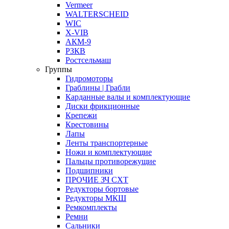
Vermeer
WALTERSCHEID
WIC
X-VIB
АКМ-9
РЗКВ
Ростсельмаш
Группы
Гидромоторы
Граблины | Грабли
Карданные валы и комплектующие
Диски фрикционные
Крепежи
Крестовины
Лапы
Ленты транспортерные
Ножи и комплектующие
Пальцы противорежущие
Подшипники
ПРОЧИЕ ЗЧ СХТ
Редукторы бортовые
Редукторы МКШ
Ремкомплекты
Ремни
Сальники