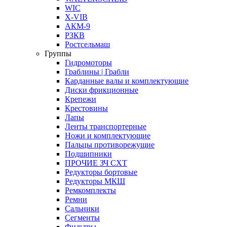
WIC
X-VIB
АКМ-9
РЗКВ
Ростсельмаш
Группы
Гидромоторы
Граблины | Грабли
Карданные валы и комплектующие
Диски фрикционные
Крепежи
Крестовины
Лапы
Ленты транспортерные
Ножи и комплектующие
Пальцы противорежущие
Подшипники
ПРОЧИЕ ЗЧ СХТ
Редукторы бортовые
Редукторы МКШ
Ремкомплекты
Ремни
Сальники
Сегменты
Фильтры