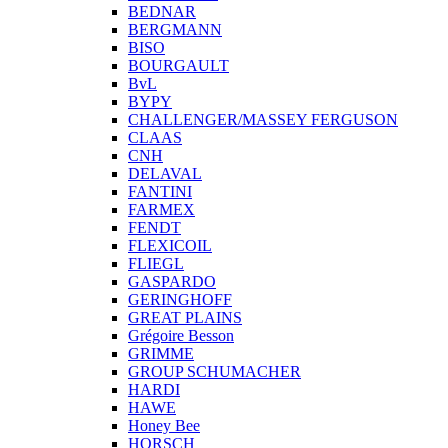
BEDNAR
BERGMANN
BISO
BOURGAULT
BvL
BYPY
CHALLENGER/MASSEY FERGUSON
CLAAS
CNH
DELAVAL
FANTINI
FARMEX
FENDT
FLEXICOIL
FLIEGL
GASPARDO
GERINGHOFF
GREAT PLAINS
Grégoire Besson
GRIMME
GROUP SCHUMACHER
HARDI
HAWE
Honey Bee
HORSCH