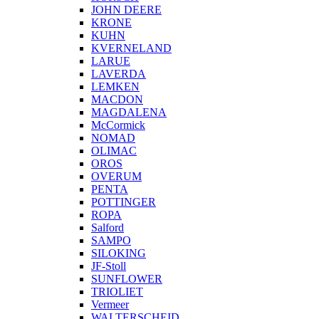
JOHN DEERE
KRONE
KUHN
KVERNELAND
LARUE
LAVERDA
LEMKEN
MACDON
MAGDALENA
McCormick
NOMAD
OLIMAC
OROS
OVERUM
PENTA
POTTINGER
ROPA
Salford
SAMPO
SILOKING
JF-Stoll
SUNFLOWER
TRIOLIET
Vermeer
WALTERSCHEID