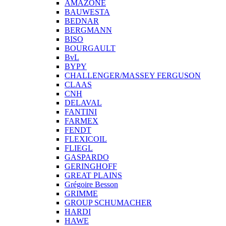
AMAZONE
BAUWESTA
BEDNAR
BERGMANN
BISO
BOURGAULT
BvL
BYPY
CHALLENGER/MASSEY FERGUSON
CLAAS
CNH
DELAVAL
FANTINI
FARMEX
FENDT
FLEXICOIL
FLIEGL
GASPARDO
GERINGHOFF
GREAT PLAINS
Grégoire Besson
GRIMME
GROUP SCHUMACHER
HARDI
HAWE