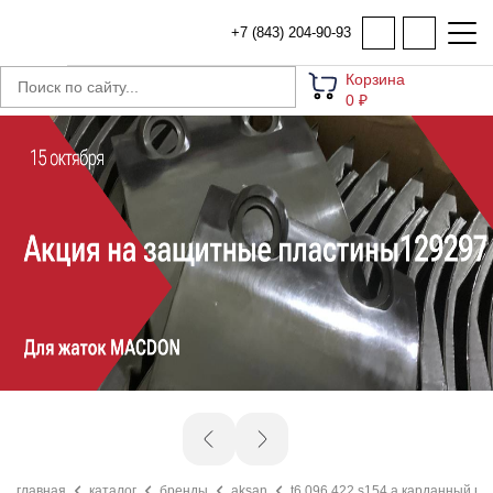
+7 (843) 204-90-93
Корзина
0 ₽
главная
каталог
бренды
aksan
t6 096 422 s154 a карданный ва