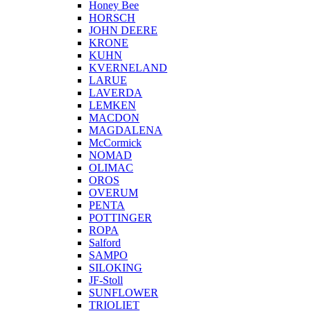
Honey Bee
HORSCH
JOHN DEERE
KRONE
KUHN
KVERNELAND
LARUE
LAVERDA
LEMKEN
MACDON
MAGDALENA
McCormick
NOMAD
OLIMAC
OROS
OVERUM
PENTA
POTTINGER
ROPA
Salford
SAMPO
SILOKING
JF-Stoll
SUNFLOWER
TRIOLIET