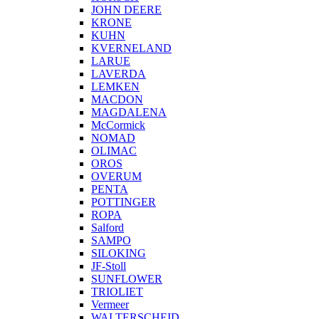
JOHN DEERE
KRONE
KUHN
KVERNELAND
LARUE
LAVERDA
LEMKEN
MACDON
MAGDALENA
McCormick
NOMAD
OLIMAC
OROS
OVERUM
PENTA
POTTINGER
ROPA
Salford
SAMPO
SILOKING
JF-Stoll
SUNFLOWER
TRIOLIET
Vermeer
WALTERSCHEID