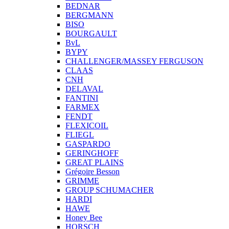
BEDNAR
BERGMANN
BISO
BOURGAULT
BvL
BYPY
CHALLENGER/MASSEY FERGUSON
CLAAS
CNH
DELAVAL
FANTINI
FARMEX
FENDT
FLEXICOIL
FLIEGL
GASPARDO
GERINGHOFF
GREAT PLAINS
Grégoire Besson
GRIMME
GROUP SCHUMACHER
HARDI
HAWE
Honey Bee
HORSCH