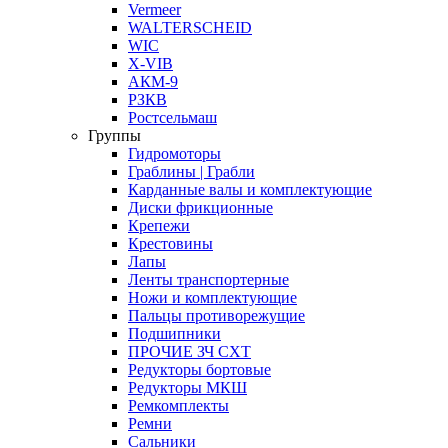
Vermeer
WALTERSCHEID
WIC
X-VIB
АКМ-9
РЗКВ
Ростсельмаш
Группы
Гидромоторы
Граблины | Грабли
Карданные валы и комплектующие
Диски фрикционные
Крепежи
Крестовины
Лапы
Ленты транспортерные
Ножи и комплектующие
Пальцы противорежущие
Подшипники
ПРОЧИЕ ЗЧ СХТ
Редукторы бортовые
Редукторы МКШ
Ремкомплекты
Ремни
Сальники