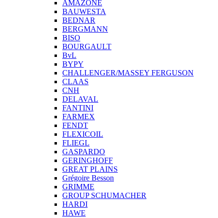
AMAZONE
BAUWESTA
BEDNAR
BERGMANN
BISO
BOURGAULT
BvL
BYPY
CHALLENGER/MASSEY FERGUSON
CLAAS
CNH
DELAVAL
FANTINI
FARMEX
FENDT
FLEXICOIL
FLIEGL
GASPARDO
GERINGHOFF
GREAT PLAINS
Grégoire Besson
GRIMME
GROUP SCHUMACHER
HARDI
HAWE