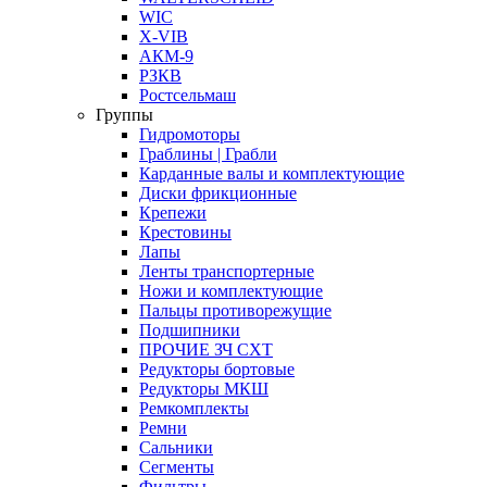
WIC
X-VIB
АКМ-9
РЗКВ
Ростсельмаш
Группы
Гидромоторы
Граблины | Грабли
Карданные валы и комплектующие
Диски фрикционные
Крепежи
Крестовины
Лапы
Ленты транспортерные
Ножи и комплектующие
Пальцы противорежущие
Подшипники
ПРОЧИЕ ЗЧ СХТ
Редукторы бортовые
Редукторы МКШ
Ремкомплекты
Ремни
Сальники
Сегменты
Фильтры