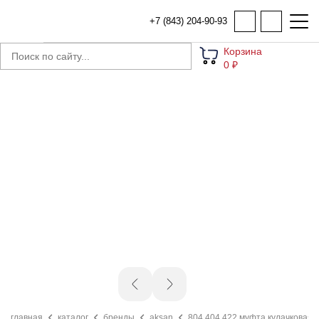
+7 (843) 204-90-93
Корзина
0 ₽
главная
каталог
бренды
aksan
804.404.422 муфта кулачковая g7