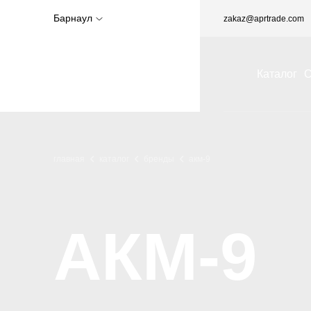
Барнаул
zakaz@aprtrade.com
Каталог
О
главная
каталог
бренды
акм-9
АКМ-9