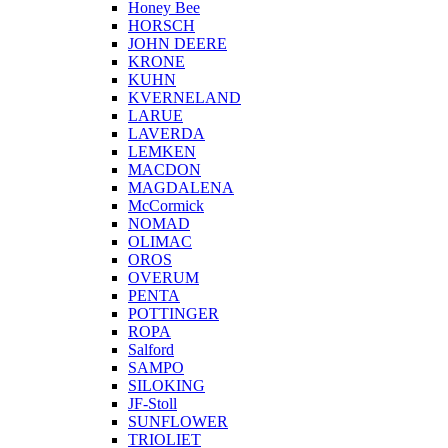
Honey Bee
HORSCH
JOHN DEERE
KRONE
KUHN
KVERNELAND
LARUE
LAVERDA
LEMKEN
MACDON
MAGDALENA
McCormick
NOMAD
OLIMAC
OROS
OVERUM
PENTA
POTTINGER
ROPA
Salford
SAMPO
SILOKING
JF-Stoll
SUNFLOWER
TRIOLIET