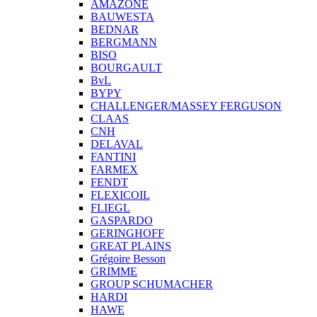
AMAZONE
BAUWESTA
BEDNAR
BERGMANN
BISO
BOURGAULT
BvL
BYPY
CHALLENGER/MASSEY FERGUSON
CLAAS
CNH
DELAVAL
FANTINI
FARMEX
FENDT
FLEXICOIL
FLIEGL
GASPARDO
GERINGHOFF
GREAT PLAINS
Grégoire Besson
GRIMME
GROUP SCHUMACHER
HARDI
HAWE