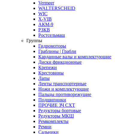
Vermeer
WALTERSCHEID
WIC
X-VIB
АКМ-9
РЗКВ
Ростсельмаш
Группы
Гидромоторы
Граблины | Грабли
Карданные валы и комплектующие
Диски фрикционные
Крепежи
Крестовины
Лапы
Ленты транспортерные
Ножи и комплектующие
Пальцы противорежущие
Подшипники
ПРОЧИЕ ЗЧ СХТ
Редукторы бортовые
Редукторы МКШ
Ремкомплекты
Ремни
Сальники