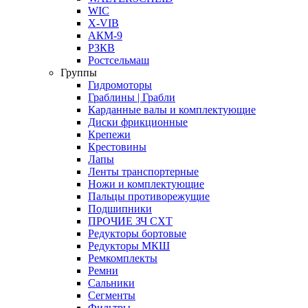
WIC
X-VIB
АКМ-9
РЗКВ
Ростсельмаш
Группы
Гидромоторы
Граблины | Грабли
Карданные валы и комплектующие
Диски фрикционные
Крепежи
Крестовины
Лапы
Ленты транспортерные
Ножи и комплектующие
Пальцы противорежущие
Подшипники
ПРОЧИЕ ЗЧ СХТ
Редукторы бортовые
Редукторы МКШ
Ремкомплекты
Ремни
Сальники
Сегменты
Фильтры