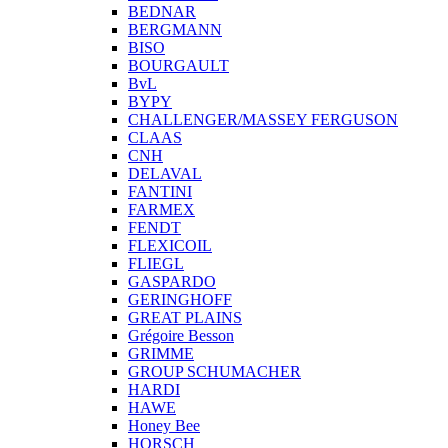
BEDNAR
BERGMANN
BISO
BOURGAULT
BvL
BYPY
CHALLENGER/MASSEY FERGUSON
CLAAS
CNH
DELAVAL
FANTINI
FARMEX
FENDT
FLEXICOIL
FLIEGL
GASPARDO
GERINGHOFF
GREAT PLAINS
Grégoire Besson
GRIMME
GROUP SCHUMACHER
HARDI
HAWE
Honey Bee
HORSCH