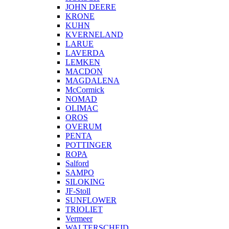
JOHN DEERE
KRONE
KUHN
KVERNELAND
LARUE
LAVERDA
LEMKEN
MACDON
MAGDALENA
McCormick
NOMAD
OLIMAC
OROS
OVERUM
PENTA
POTTINGER
ROPA
Salford
SAMPO
SILOKING
JF-Stoll
SUNFLOWER
TRIOLIET
Vermeer
WALTERSCHEID