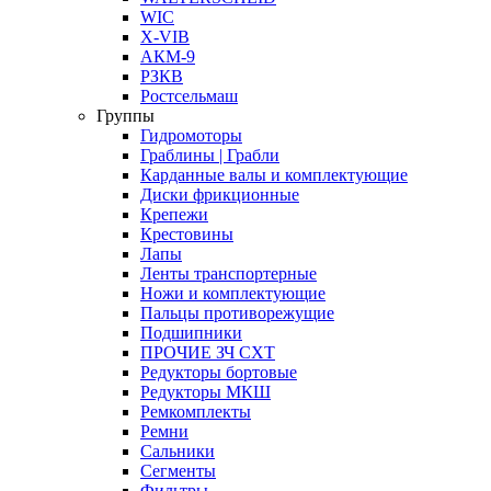
WIC
X-VIB
АКМ-9
РЗКВ
Ростсельмаш
Группы
Гидромоторы
Граблины | Грабли
Карданные валы и комплектующие
Диски фрикционные
Крепежи
Крестовины
Лапы
Ленты транспортерные
Ножи и комплектующие
Пальцы противорежущие
Подшипники
ПРОЧИЕ ЗЧ СХТ
Редукторы бортовые
Редукторы МКШ
Ремкомплекты
Ремни
Сальники
Сегменты
Фильтры