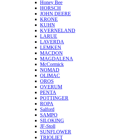
Honey Bee
HORSCH
JOHN DEERE
KRONE
KUHN
KVERNELAND
LARUE
LAVERDA
LEMKEN
MACDON
MAGDALENA
McCormick
NOMAD
OLIMAC
OROS
OVERUM
PENTA
POTTINGER
ROPA
Salford
SAMPO
SILOKING
JF-Stoll
SUNFLOWER
TRIOLIET