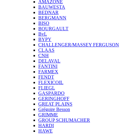
AMAZONE
BAUWESTA
BEDNAR
BERGMANN
BISO
BOURGAULT
BvL
BYPY
CHALLENGER/MASSEY FERGUSON
CLAAS
CNH
DELAVAL
FANTINI
FARMEX
FENDT
FLEXICOIL
FLIEGL
GASPARDO
GERINGHOFF
GREAT PLAINS
Grégoire Besson
GRIMME
GROUP SCHUMACHER
HARDI
HAWE