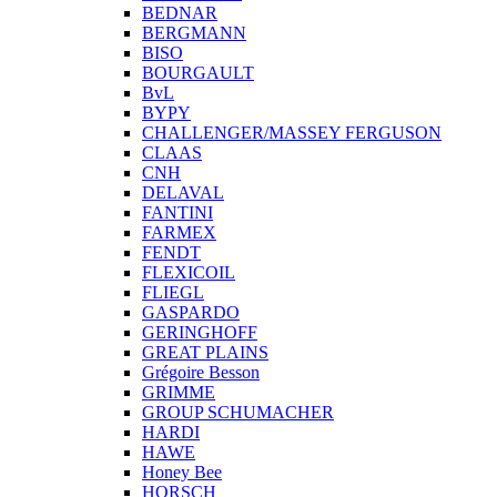
BEDNAR
BERGMANN
BISO
BOURGAULT
BvL
BYPY
CHALLENGER/MASSEY FERGUSON
CLAAS
CNH
DELAVAL
FANTINI
FARMEX
FENDT
FLEXICOIL
FLIEGL
GASPARDO
GERINGHOFF
GREAT PLAINS
Grégoire Besson
GRIMME
GROUP SCHUMACHER
HARDI
HAWE
Honey Bee
HORSCH