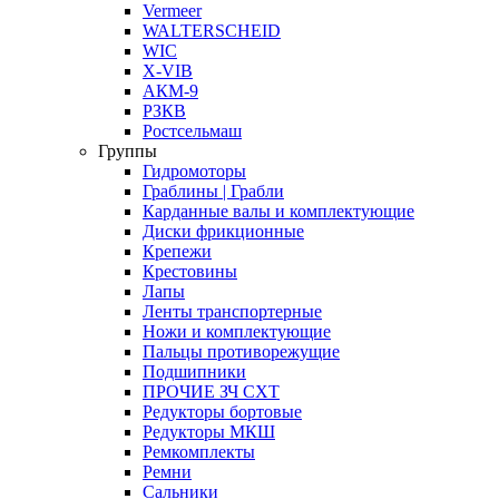
Vermeer
WALTERSCHEID
WIC
X-VIB
АКМ-9
РЗКВ
Ростсельмаш
Группы
Гидромоторы
Граблины | Грабли
Карданные валы и комплектующие
Диски фрикционные
Крепежи
Крестовины
Лапы
Ленты транспортерные
Ножи и комплектующие
Пальцы противорежущие
Подшипники
ПРОЧИЕ ЗЧ СХТ
Редукторы бортовые
Редукторы МКШ
Ремкомплекты
Ремни
Сальники