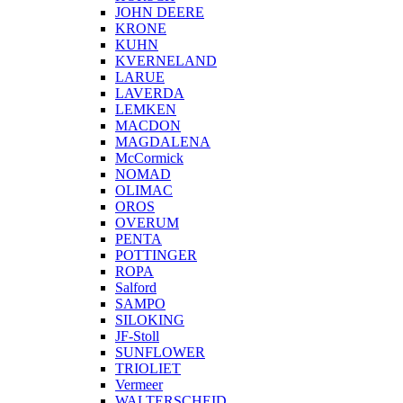
JOHN DEERE
KRONE
KUHN
KVERNELAND
LARUE
LAVERDA
LEMKEN
MACDON
MAGDALENA
McCormick
NOMAD
OLIMAC
OROS
OVERUM
PENTA
POTTINGER
ROPA
Salford
SAMPO
SILOKING
JF-Stoll
SUNFLOWER
TRIOLIET
Vermeer
WALTERSCHEID