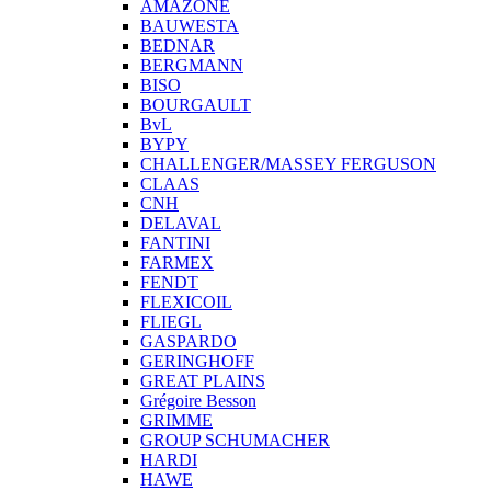
AMAZONE
BAUWESTA
BEDNAR
BERGMANN
BISO
BOURGAULT
BvL
BYPY
CHALLENGER/MASSEY FERGUSON
CLAAS
CNH
DELAVAL
FANTINI
FARMEX
FENDT
FLEXICOIL
FLIEGL
GASPARDO
GERINGHOFF
GREAT PLAINS
Grégoire Besson
GRIMME
GROUP SCHUMACHER
HARDI
HAWE