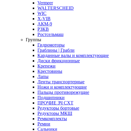
Vermeer
WALTERSCHEID
WIC
X-VIB
АКМ-9
РЗКВ
Ростсельмаш
Группы
Гидромоторы
Граблины | Грабли
Карданные валы и комплектующие
Диски фрикционные
Крепежи
Крестовины
Лапы
Ленты транспортерные
Ножи и комплектующие
Пальцы противорежущие
Подшипники
ПРОЧИЕ ЗЧ СХТ
Редукторы бортовые
Редукторы МКШ
Ремкомплекты
Ремни
Сальники