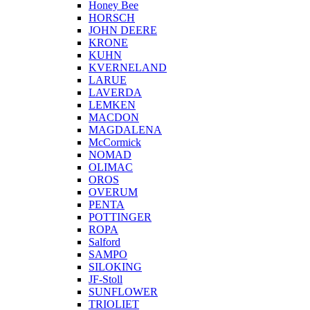
Honey Bee
HORSCH
JOHN DEERE
KRONE
KUHN
KVERNELAND
LARUE
LAVERDA
LEMKEN
MACDON
MAGDALENA
McCormick
NOMAD
OLIMAC
OROS
OVERUM
PENTA
POTTINGER
ROPA
Salford
SAMPO
SILOKING
JF-Stoll
SUNFLOWER
TRIOLIET