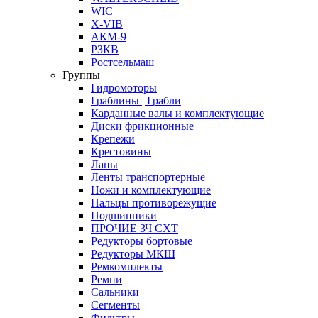
WIC
X-VIB
АКМ-9
РЗКВ
Ростсельмаш
Группы
Гидромоторы
Граблины | Грабли
Карданные валы и комплектующие
Диски фрикционные
Крепежи
Крестовины
Лапы
Ленты транспортерные
Ножи и комплектующие
Пальцы противорежущие
Подшипники
ПРОЧИЕ ЗЧ СХТ
Редукторы бортовые
Редукторы МКШ
Ремкомплекты
Ремни
Сальники
Сегменты
Фильтры