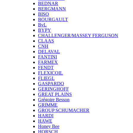
BEDNAR
BERGMANN
BISO
BOURGAULT
BvL
BYPY
CHALLENGER/MASSEY FERGUSON
CLAAS
CNH
DELAVAL
FANTINI
FARMEX
FENDT
FLEXICOIL
FLIEGL
GASPARDO
GERINGHOFF
GREAT PLAINS
Grégoire Besson
GRIMME
GROUP SCHUMACHER
HARDI
HAWE
Honey Bee
HORSCH