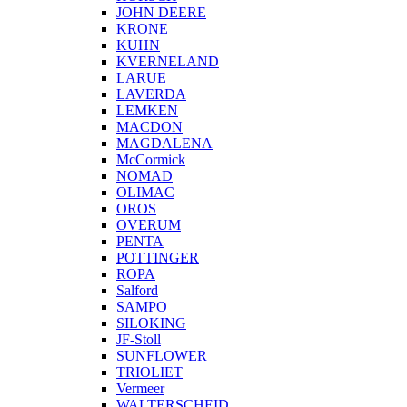
JOHN DEERE
KRONE
KUHN
KVERNELAND
LARUE
LAVERDA
LEMKEN
MACDON
MAGDALENA
McCormick
NOMAD
OLIMAC
OROS
OVERUM
PENTA
POTTINGER
ROPA
Salford
SAMPO
SILOKING
JF-Stoll
SUNFLOWER
TRIOLIET
Vermeer
WALTERSCHEID