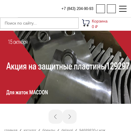
+7 (843) 204-90-93
Корзина
0 ₽
главная
каталог
бренды
delaval
94689830-r нож