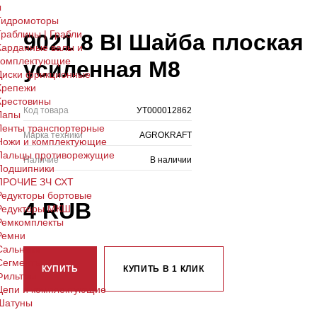
ы
Гидромоторы
Граблины | Грабли
9021 8 BI Шайба плоская
Карданные валы и
комплектующие
усиленная М8
Диски фрикционные
Крепежи
Крестовины
Код товара
УТ000012862
Лапы
Ленты транспортерные
Марка техники
AGROKRAFT
Ножи и комплектующие
Пальцы противорежущие
Наличие
В наличии
Подшипники
ПРОЧИЕ ЗЧ СХТ
Редукторы бортовые
4 RUB
Редукторы МКШ
Ремкомплекты
Ремни
Сальники
Сегменты
КУПИТЬ
КУПИТЬ В 1 КЛИК
Фильтры
Цепи и комплектующие
Шатуны