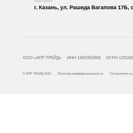
НАШ АДРЕС
г. Казань, ул. Рашида Вагапова 17Б, о
ООО «АПР ТРЕЙД»
ИНН 1660355805
ОГРН 120160
© АПР ТРЕЙД 2026
Политика конфиденциальности
Соглашение на 
Сайт использует cookie-файлы для удобства пользователя. Вы мож