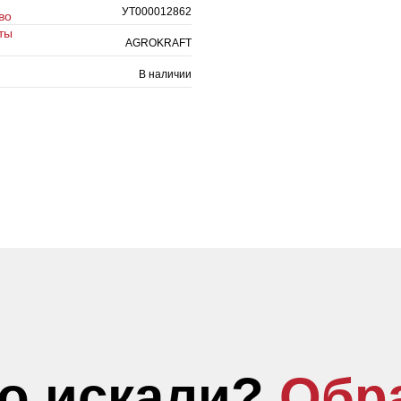
УТ000012862
во
ты
AGROKRAFT
В наличии
то искали?
Обр