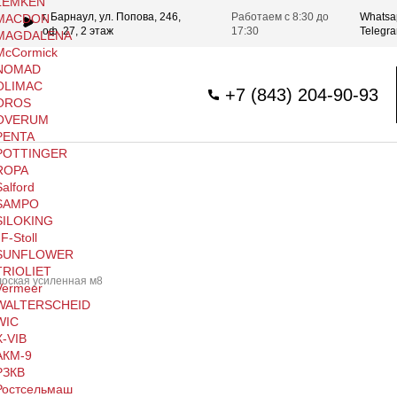
LEMKEN
г. Барнаул, ул. Попова, 246,
Работаем с 8:30 до
Whatsa
MACDON
оф. 27, 2 этаж
17:30
Telegr
MAGDALENA
McCormick
NOMAD
OLIMAC
+7 (843) 204-90-93
OROS
OVERUM
PENTA
POTTINGER
ROPA
Salford
SAMPO
SILOKING
JF-Stoll
SUNFLOWER
TRIOLIET
лоская усиленная м8
Vermeer
WALTERSCHEID
WIC
X-VIB
АКМ-9
РЗКВ
Ростсельмаш