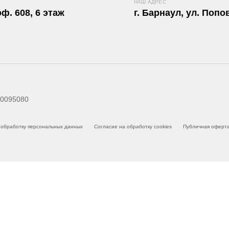
НАШ АДРЕС
ф. 608, 6 этаж
г. Барнаул, ул. Попов
0095080
обработку персональных данных
Согласие на обработку cookies
Публичная оферт
ете отключить их в настройках браузера. Подробнее — в
Политике 