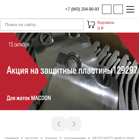
+7 (843) 204-90-93
Корзина
0 ₽
главная
каталог
группы
подшипники
661h53437r муфта фрикцио