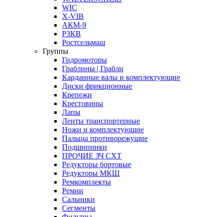
WIC
X-VIB
АКМ-9
РЗКВ
Ростсельмаш
Группы
Гидромоторы
Граблины | Грабли
Карданные валы и комплектующие
Диски фрикционные
Крепежи
Крестовины
Лапы
Ленты транспортерные
Ножи и комплектующие
Пальцы противорежущие
Подшипники
ПРОЧИЕ ЗЧ СХТ
Редукторы бортовые
Редукторы МКШ
Ремкомплекты
Ремни
Сальники
Сегменты
Фильтры