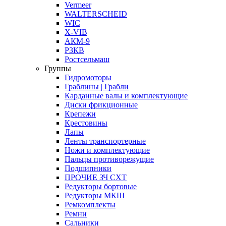
Vermeer
WALTERSCHEID
WIC
X-VIB
АКМ-9
РЗКВ
Ростсельмаш
Группы
Гидромоторы
Граблины | Грабли
Карданные валы и комплектующие
Диски фрикционные
Крепежи
Крестовины
Лапы
Ленты транспортерные
Ножи и комплектующие
Пальцы противорежущие
Подшипники
ПРОЧИЕ ЗЧ СХТ
Редукторы бортовые
Редукторы МКШ
Ремкомплекты
Ремни
Сальники