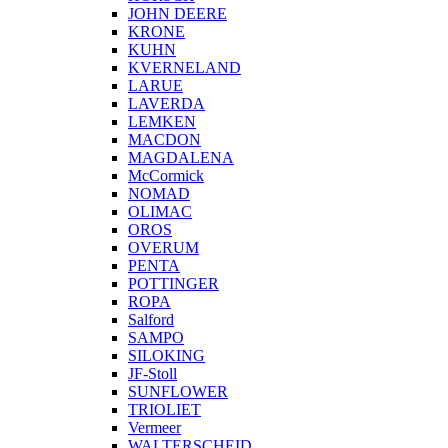
JOHN DEERE
KRONE
KUHN
KVERNELAND
LARUE
LAVERDA
LEMKEN
MACDON
MAGDALENA
McCormick
NOMAD
OLIMAC
OROS
OVERUM
PENTA
POTTINGER
ROPA
Salford
SAMPO
SILOKING
JF-Stoll
SUNFLOWER
TRIOLIET
Vermeer
WALTERSCHEID