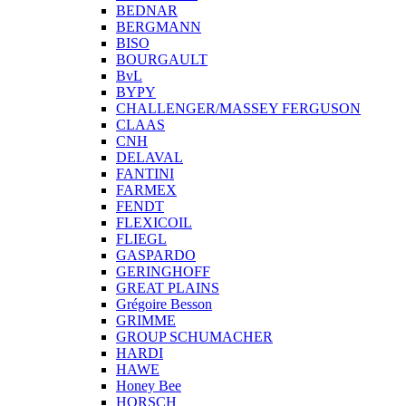
BEDNAR
BERGMANN
BISO
BOURGAULT
BvL
BYPY
CHALLENGER/MASSEY FERGUSON
CLAAS
CNH
DELAVAL
FANTINI
FARMEX
FENDT
FLEXICOIL
FLIEGL
GASPARDO
GERINGHOFF
GREAT PLAINS
Grégoire Besson
GRIMME
GROUP SCHUMACHER
HARDI
HAWE
Honey Bee
HORSCH