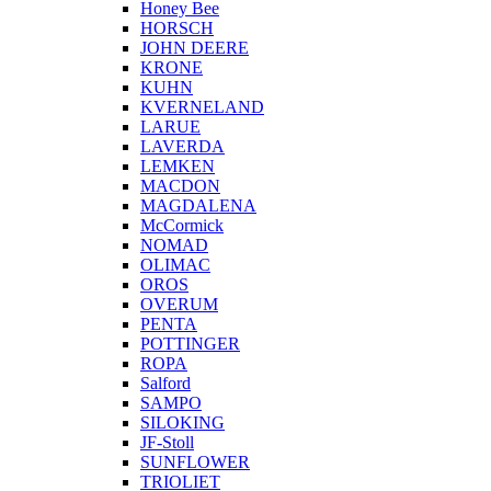
Honey Bee
HORSCH
JOHN DEERE
KRONE
KUHN
KVERNELAND
LARUE
LAVERDA
LEMKEN
MACDON
MAGDALENA
McCormick
NOMAD
OLIMAC
OROS
OVERUM
PENTA
POTTINGER
ROPA
Salford
SAMPO
SILOKING
JF-Stoll
SUNFLOWER
TRIOLIET