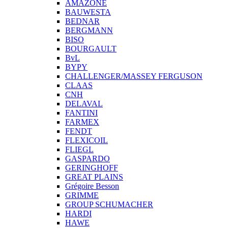
AMAZONE
BAUWESTA
BEDNAR
BERGMANN
BISO
BOURGAULT
BvL
BYPY
CHALLENGER/MASSEY FERGUSON
CLAAS
CNH
DELAVAL
FANTINI
FARMEX
FENDT
FLEXICOIL
FLIEGL
GASPARDO
GERINGHOFF
GREAT PLAINS
Grégoire Besson
GRIMME
GROUP SCHUMACHER
HARDI
HAWE