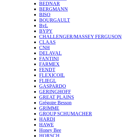
BEDNAR
BERGMANN
BISO
BOURGAULT
BvL
BYPY
CHALLENGER/MASSEY FERGUSON
CLAAS
CNH
DELAVAL
FANTINI
FARMEX
FENDT
FLEXICOIL
FLIEGL
GASPARDO
GERINGHOFF
GREAT PLAINS
Grégoire Besson
GRIMME
GROUP SCHUMACHER
HARDI
HAWE
Honey Bee
HORSCH