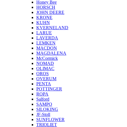
Honey Bee
HORSCH
JOHN DEERE
KRONE
KUHN
KVERNELAND
LARUE
LAVERDA
LEMKEN
MACDON
MAGDALENA
McCormick
NOMAD
OLIMAC
OROS
OVERUM
PENTA
POTTINGER
ROPA
Salford
SAMPO
SILOKING
JF-Stoll
SUNFLOWER
TRIOLIET