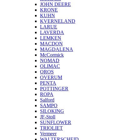
JOHN DEERE
KRONE
KUHN
KVERNELAND
LARUE
LAVERDA
LEMKEN
MACDON
MAGDALENA
McCormick
NOMAD
OLIMAC
OROS
OVERUM
PENTA
POTTINGER
ROPA
Salford
SAMPO
SILOKING
JF-Stoll
SUNFLOWER
TRIOLIET
Vermeer
WALTERSCHEID