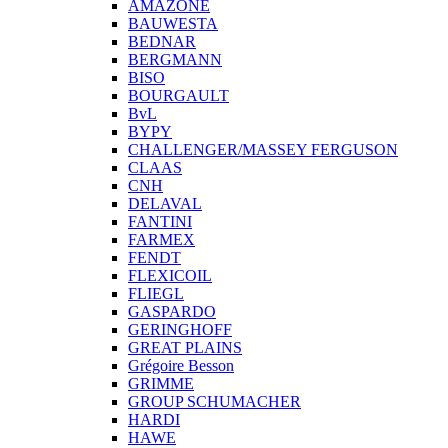
AMAZONE
BAUWESTA
BEDNAR
BERGMANN
BISO
BOURGAULT
BvL
BYPY
CHALLENGER/MASSEY FERGUSON
CLAAS
CNH
DELAVAL
FANTINI
FARMEX
FENDT
FLEXICOIL
FLIEGL
GASPARDO
GERINGHOFF
GREAT PLAINS
Grégoire Besson
GRIMME
GROUP SCHUMACHER
HARDI
HAWE