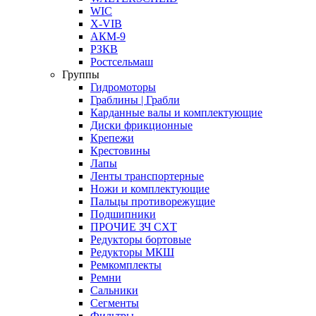
WIC
X-VIB
АКМ-9
РЗКВ
Ростсельмаш
Группы
Гидромоторы
Граблины | Грабли
Карданные валы и комплектующие
Диски фрикционные
Крепежи
Крестовины
Лапы
Ленты транспортерные
Ножи и комплектующие
Пальцы противорежущие
Подшипники
ПРОЧИЕ ЗЧ СХТ
Редукторы бортовые
Редукторы МКШ
Ремкомплекты
Ремни
Сальники
Сегменты
Фильтры