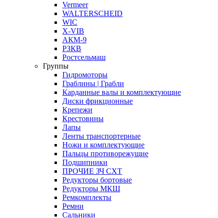
Vermeer
WALTERSCHEID
WIC
X-VIB
АКМ-9
РЗКВ
Ростсельмаш
Группы
Гидромоторы
Граблины | Грабли
Карданные валы и комплектующие
Диски фрикционные
Крепежи
Крестовины
Лапы
Ленты транспортерные
Ножи и комплектующие
Пальцы противорежущие
Подшипники
ПРОЧИЕ ЗЧ СХТ
Редукторы бортовые
Редукторы МКШ
Ремкомплекты
Ремни
Сальники