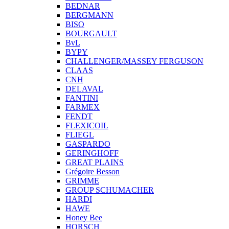
BEDNAR
BERGMANN
BISO
BOURGAULT
BvL
BYPY
CHALLENGER/MASSEY FERGUSON
CLAAS
CNH
DELAVAL
FANTINI
FARMEX
FENDT
FLEXICOIL
FLIEGL
GASPARDO
GERINGHOFF
GREAT PLAINS
Grégoire Besson
GRIMME
GROUP SCHUMACHER
HARDI
HAWE
Honey Bee
HORSCH