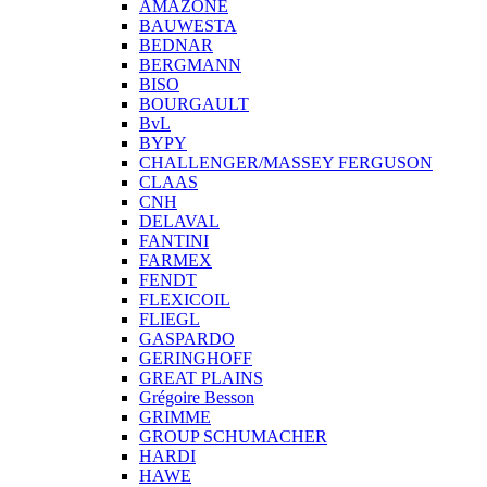
AMAZONE
BAUWESTA
BEDNAR
BERGMANN
BISO
BOURGAULT
BvL
BYPY
CHALLENGER/MASSEY FERGUSON
CLAAS
CNH
DELAVAL
FANTINI
FARMEX
FENDT
FLEXICOIL
FLIEGL
GASPARDO
GERINGHOFF
GREAT PLAINS
Grégoire Besson
GRIMME
GROUP SCHUMACHER
HARDI
HAWE