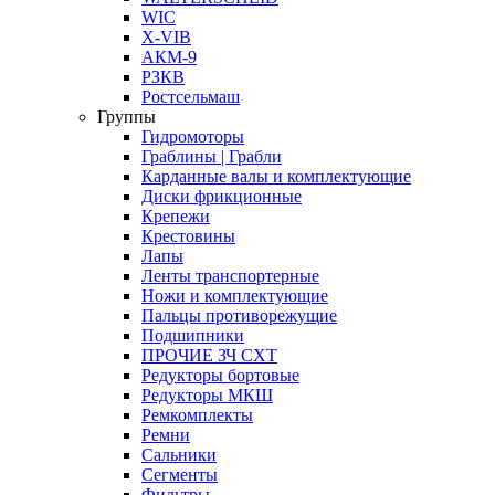
WIC
X-VIB
АКМ-9
РЗКВ
Ростсельмаш
Группы
Гидромоторы
Граблины | Грабли
Карданные валы и комплектующие
Диски фрикционные
Крепежи
Крестовины
Лапы
Ленты транспортерные
Ножи и комплектующие
Пальцы противорежущие
Подшипники
ПРОЧИЕ ЗЧ СХТ
Редукторы бортовые
Редукторы МКШ
Ремкомплекты
Ремни
Сальники
Сегменты
Фильтры