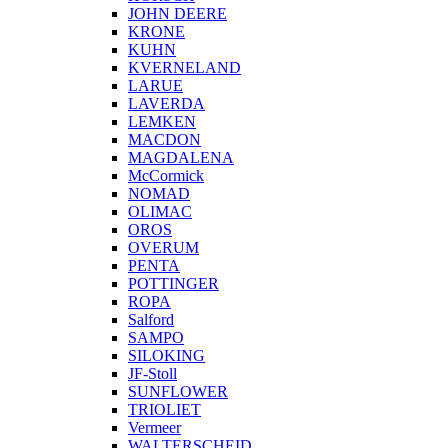
JOHN DEERE
KRONE
KUHN
KVERNELAND
LARUE
LAVERDA
LEMKEN
MACDON
MAGDALENA
McCormick
NOMAD
OLIMAC
OROS
OVERUM
PENTA
POTTINGER
ROPA
Salford
SAMPO
SILOKING
JF-Stoll
SUNFLOWER
TRIOLIET
Vermeer
WALTERSCHEID