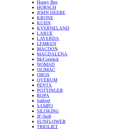
Honey Bee
HORSCH
JOHN DEERE
KRONE
KUHN
KVERNELAND
LARUE
LAVERDA
LEMKEN
MACDON
MAGDALENA
McCormick
NOMAD
OLIMAC
OROS
OVERUM
PENTA
POTTINGER
ROPA
Salford
SAMPO
SILOKING
JF-Stoll
SUNFLOWER
TRIOLIET