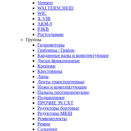
Vermeer
WALTERSCHEID
WIC
X-VIB
АКМ-9
РЗКВ
Ростсельмаш
Группы
Гидромоторы
Граблины | Грабли
Карданные валы и комплектующие
Диски фрикционные
Крепежи
Крестовины
Лапы
Ленты транспортерные
Ножи и комплектующие
Пальцы противорежущие
Подшипники
ПРОЧИЕ ЗЧ СХТ
Редукторы бортовые
Редукторы МКШ
Ремкомплекты
Ремни
Сальники