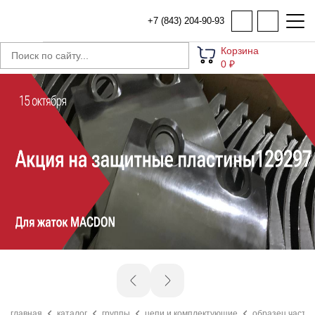
+7 (843) 204-90-93
Корзина
0 ₽
главная
каталог
группы
цепи и комплектующие
образец части 